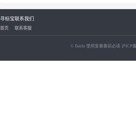
寻标宝
联系我们
首页
联系客服
© Baidu
使用爱番番前必读
沪ICP备
NEW
HOT
暂时没有搜索结果…