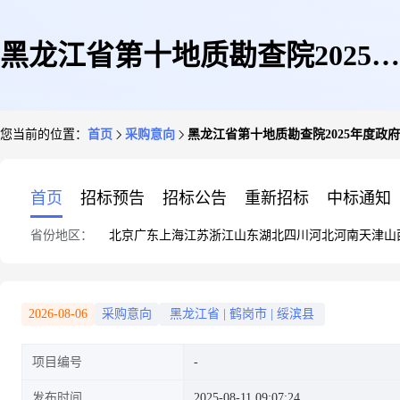
黑龙江省第十地质勘查院2025年
您当前的位置：
首页
采购意向
黑龙江省第十地质勘查院2025年度政府
度政府采购意向公告(第8批)
首页
招标预告
招标公告
重新招标
中标通知
省份地区：
北京
广东
上海
江苏
浙江
山东
湖北
四川
河北
河南
天津
山
2026-08-06
采购意向
黑龙江省
|
鹤岗市
|
绥滨县
项目编号
发布时间
2025-08-11 09:07:24