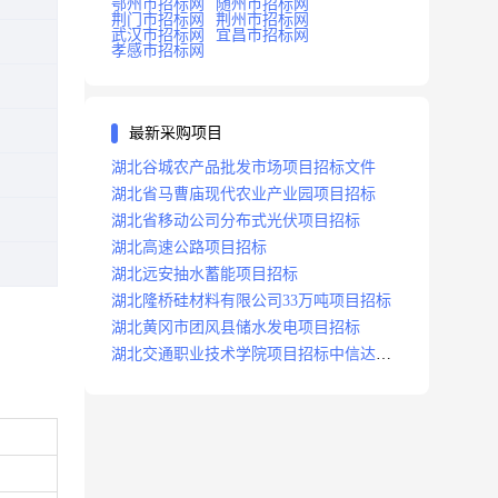
鄂州市招标网
随州市招标网
荆门市招标网
荆州市招标网
武汉市招标网
宜昌市招标网
孝感市招标网
最新采购项目
湖北谷城农产品批发市场项目招标文件
湖北省马曹庙现代农业产业园项目招标
湖北省移动公司分布式光伏项目招标
湖北高速公路项目招标
湖北远安抽水蓄能项目招标
湖北隆桥硅材料有限公司33万吨项目招标
湖北黄冈市团风县储水发电项目招标
湖北交通职业技术学院项目招标中信达咨
询