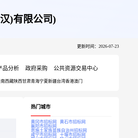
汉)有限公司)
更新时间：2026-07-23
产品分析
政府采购
公共资源交易中心
云南
西藏
陕西
甘肃
青海
宁夏
新疆
台湾
香港
澳门
热门城市
黄冈市招标网
黄石市招标网
襄阳市招标网
恩施土家族苗族自治州招标网
咸宁市招标网
十堰市招标网