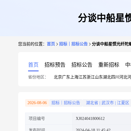
分谈中船星惯
您当前的位置：
首页
招标｜招标公告
分谈中船星惯光纤陀螺
首页
招标预告
招标公告
重新招标
中
省份地区：
北京
广东
上海
江苏
浙江
山东
湖北
四川
河北
2026-08-06
招标｜招标公告
湖北省
|
武汉市
|
江夏区
项目编号
XJ024041800612
发布时间
2024-04-18 11:45:42