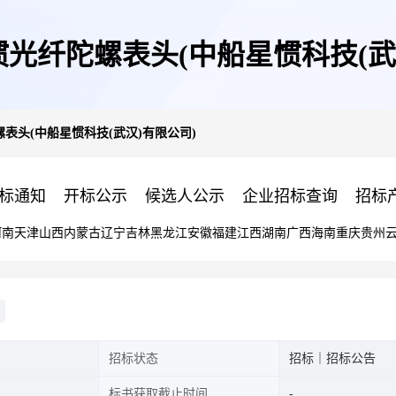
光纤陀螺表头(中船星惯科技(武
表头(中船星惯科技(武汉)有限公司)
标通知
开标公示
候选人公示
企业招标查询
招标
河南
天津
山西
内蒙古
辽宁
吉林
黑龙江
安徽
福建
江西
湖南
广西
海南
重庆
贵州
招标状态
招标｜招标公告
标书获取截止时间