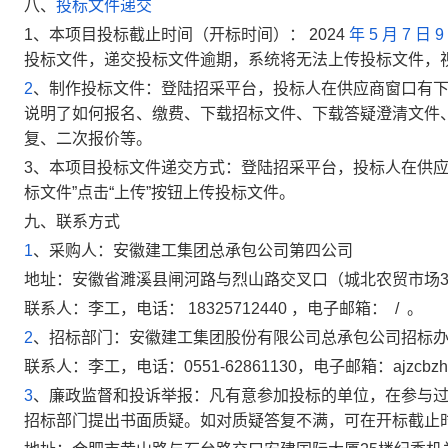
八、
投标文件递交
1
、本项目投标截止时间（开标时间）：
2024
年
5
月
7
日
9
投标文件，递交投标文件逾期，系统将无法上传投标文件，
2
、制作投标文件：登陆招采平台，投标人在供应商窗口有
说明了如何报名、缴费、下载招标文件、下载答疑澄清文件
复、二次报价等。
3
、本项目投标文件递交方式：登陆招采平台，投标人在供应商
标文件”点击“上传”按钮上传投标文件。
九、联系方式
1
、采购人：
安徽建工集团总承包公司第四公司
地址：
安徽省濉溪县闸河路与烈山路交叉口（城北农贸市场3
联系人：
李工
，电话：
18325712440
，电子邮箱：
/
。
2
、招标部门：
安徽建工集团股份有限公司总承包公司招标
联系人：
李工
，电话：
0551-62861130
，电子邮箱：
ajzcbz
3
、廉政监督和投诉举报：凡有意参加投标的单位，在参与过
招标部门提出书面质疑。如对质疑答复不满，可在开标截止