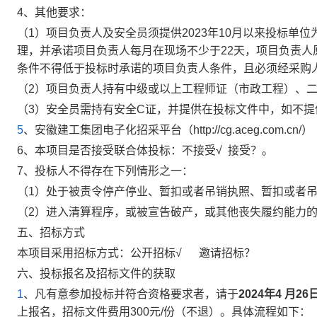
4
、其他要求：
（1）
项目负责人及安全员须提供2023年10月以来投标单
理，并承诺项目负责人每月在现场不少于22天，项目负责
条件不得低于投标时承诺的项目负责人条件，且必须经采购
（2）项目负责人持有中级或以上工程师证（市政工程）、
（3）
安全员需持有安全C证，并提供在投标文件中，如不提
5
、安徽建工集团电子化招采平台（http://cg.aceg.co
6
、
本项目是否接受联合体投标：
不接受√ 接受？。
7
、投标人不得存在下列情形之一：
（1）处于被责令停产停业、暂扣或者吊销执照、暂扣或者
（2）进入清算程序，或被宣告破产，或其他丧失履约能力
五、招标方式
本项目采用招标方式：公开招标√ 邀请招标？
六、投标报名及招标文件的获取
1
、凡有意参加投标并符合资格要求者，请于
2024年4 月26
上报名，招标文件费用
300
元/份（不退）。具体流程如下：