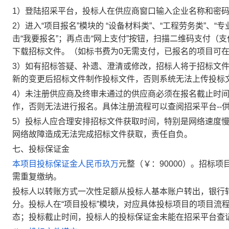
1
）登陆招采平台，投标人在供应商窗口输入企业名称和密
2
）进入“项目报名”模块的 “
设备材料类
”
、“工程劳务类”、“专
击“我要报名”；
再点击“网上支付”按钮，
扫描二维码
支付
（支
下载招标文件。（如标书费为
0
无需支付
，已报名的项目可在
3
）如有招标答疑、补遗、澄清或修改，招标人将于招标文
新的
变更后招标
文件制作投标文件，否则系统无法上传投标
4
）未注册供应商及终审未通过的供应商必须在报名截止时间
作，否则无法进行报名。具体注册流程可以查阅招采平台--供
5
）投标人应合理安排招标文件获取时间，特别是网络速度
网络故障造成无法完成招标文件获取，责任自负。
七、投标保证金
本项目投标保证金人民币
玖万
元整（￥：90000）
。招标项
需重复缴纳。
投标人以转账方式一次性足额从投标人基本账户转出，银行
分。投标人在“项目投标”模块，对应具体投标项目的项目流
态；投标截止时间，投标人的投标保证金未能在招采平台查