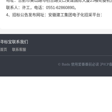
地址：
合肥市黄山路与石台路交口安建国际大厦25楼纪委机
联系人：
许工
，电话：
0551-62860890
。
4
、招标公告发布网址：安徽建工集团电子化招采平台：
寻标宝
联系我们
首页
联系客服
© Baidu
使用爱番番前必读
沪ICP备
NEW
HOT