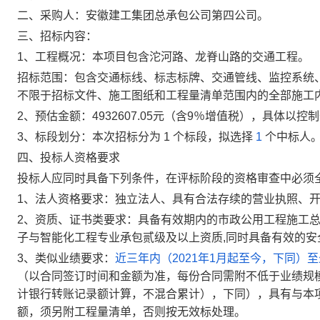
二、采购人：
安徽建工集团总承包公司第四公司
。
三、招标内容：
1
、工程概况：
本项目
包含沱河路、龙脊山路的交通工程
。
招标范围：包含交通标线、标志标牌、交通管线、监控系统
不限于招标文件、施工图纸和工程量清单范围内的全部施工
2
、预估金额：
4932607.05
元
（
含
9
％增值税），具体以控制
3
、标段划分：本次招标分为
1
个标段，拟选择
1
个中标人
四、投标人资格要求
投标人应同时具备下列条件，在评标阶段的资格审查中必须
1
、法人资格要求：
独立法人、具有合法存续的营业执照、
2
、资质、证书类要求：
具备有效期内的
市政公用工程施工
子与智能化工程专业承包贰级及以上资质
,
同时具备有效的安
3
、类似业绩要求：
近三年内（2021年1月起至今，下同）至
（以合同签订时间和金额为准，每份合同需附不低于业绩规模
计银行转账记录额计算，不混合累计），下同），具有与本
额，须另附工程量清单，否则按无效标处理
。