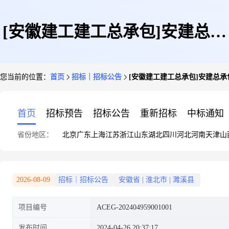
[安徽建工建工总承包]安建总承
您当前的位置：
首页
招标｜招标公告
[安徽建工建工总承包]安建总
包第四公司安徽省淮北市濉溪县
首页
招标预告
招标公告
重新招标
中标通知
省份地区：
北京
广东
上海
江苏
浙江
山东
湖北
四川
河北
河南
天津
山
河西片区和乾隆湖片区综合开发
2026-08-09
招标｜招标公告
安徽省
|
淮北市
|
濉溪县
项目编号
ACEG-202404959001001
项目沱河路市政工程交通工程专
发布时间
2024-04-26 20:37:17