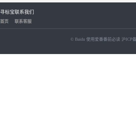
寻标宝
联系我们
首页
联系客服
© Baidu
使用爱番番前必读
沪ICP备
NEW
HOT
暂时没有搜索结果…