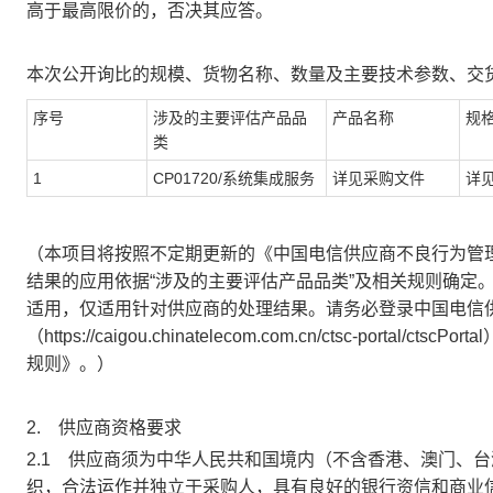
高于最高限价的，否决其应答。
本次公开询比的规模、货物名称、数量及主要技术参数、交
序号
涉及的主要评估产品品
产品名称
规
类
1
CP01720/
系统集成服务
详见采购文件
详
（本项目将按照不定期更新的《中国电信供应商不良行为管
结果的应用依据“涉及的主要评估产品品类”及相关规则确定
适用，仅适用针对供应商的处理结果。请务必登录中国电信
（
https://caigou.chinatelecom.com.cn/ctsc-portal/ctscPortal
规则》。）
2.
供应商资格要求
2.1
供应商须为中华人民共和国境内（不含香港、澳门、台
织，合法运作并独立于采购人，具有良好的银行资信和商业