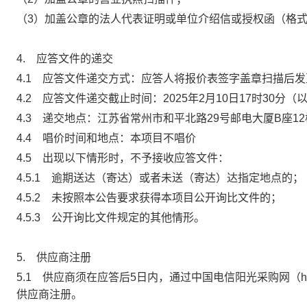
（
3
）加盖公章的法人代表证明或单位介绍信或授权函（格
4.
应答文件的递交
4.1
应答文件递交方式：应答人将报价表签字盖章扫描后发
4.2
应答文件递交截止时间：
2025
年
2
月
10
日
17
时
30
分
（
4.3
递交地点：江苏省常州市和平北路
29
号邮电大厦
B
座
12
4.4
唱价时间和地点：本项目不唱价
4.5
出现以下情形时，不予接收应答文件：
4.5.1
逾期送达（寄达）或者未送（寄达）达指定地点的；
4.5.2
未按照本公告要求获得本项目公开询比文件的；
4.5.3
公开询比文件规定的其他情形。
5.
供应商注册
5.1
供应商须在应答后
5
日内，通过中国电信阳光采购网（
h
供应商注册。