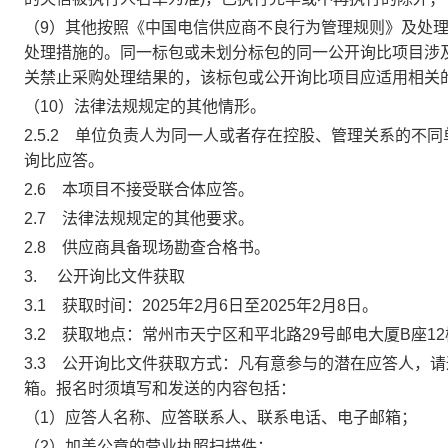
（
9
）其他按照《中国电信供应商不良行为管理规则》及处
处理措施的。同一标包或未划分标包的同一公开询比项目涉
关禁止采购处理结果的，该标包或公开询比项目应适用相关
（
10
）法律法规规定的其他情形。
2.5.2
单位负责人为同一人或者存在控股、管理关系的不同
询比应答。
2.6
本项目不接受联合体应答。
2.7
法律法规规定的其他要求。
2.8
供应商具备现场勘查合格书。
3.
公开询比文件获取
3.1
获取时间：
2025
年
2
月
6
日至
2025
年
2
月
8
日
。
3.2
获取地点：常州市天宁区和平北路
29
号邮电大厦
B
座
12
3.3
公开询比文件获取方式：凡有意参与的潜在应答人，请
箱。报名时须填写和发送的内容包括：
（
1
）应答人名称、应答联系人、联系电话、电子邮箱；
（
2
）加盖公章的营业执照扫描件；