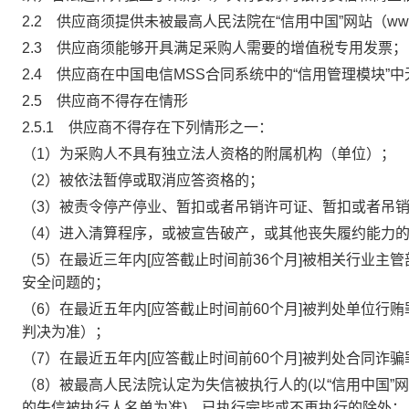
2.2
供应商须提供未被最高人民法院在“信用中国”网站（
www
2.3
供应商须能够开具满足采购人需要的增值税专用发票；
2.4
供应商在中国电信
MSS
合同系统中的“信用管理模块”
2.5
供应商不得存在情形
2.5.1
供应商不得存在下列情形之一：
（
1
）为采购人不具有独立法人资格的附属机构（单位）；
（
2
）被依法暂停或取消应答资格的；
（
3
）被责令停产停业、暂扣或者吊销许可证、暂扣或者吊
（
4
）进入清算程序，或被宣告破产，或其他丧失履约能力
（
5
）在最近三年内
[
应答截止时间前
36
个月
]
被相关行业主管
安全问题的；
（
6
）在最近五年内
[
应答截止时间前
60
个月
]
被判处单位行贿
判决为准）；
（
7
）在最近五年内
[
应答截止时间前
60
个月
]
被判处合同诈骗
（
8
）被最高人民法院认定为失信被执行人的
(
以“信用中国”
的失信被执行人名单为准
)
，已执行完毕或不再执行的除外；