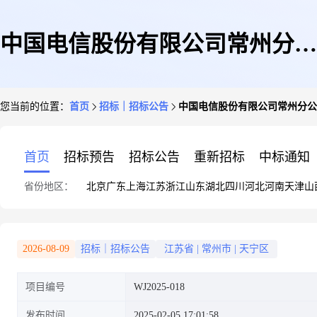
中国电信股份有限公司常州分公
您当前的位置：
首页
招标｜招标公告
中国电信股份有限公司常州分公司采
司采购项目(采购编号WJ2025-
首页
招标预告
招标公告
重新招标
中标通知
省份地区：
北京
广东
上海
江苏
浙江
山东
湖北
四川
河北
河南
天津
山
018)
2026-08-09
招标｜招标公告
江苏省
|
常州市
|
天宁区
项目编号
WJ2025-018
发布时间
2025-02-05 17:01:58