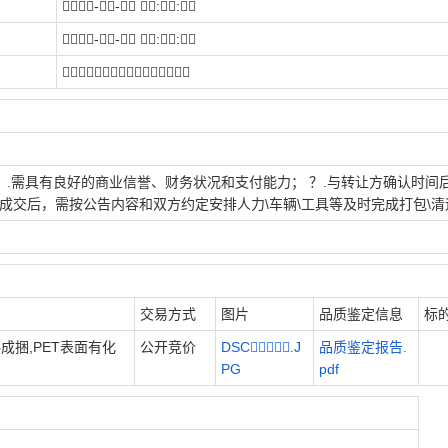
？？？-？- ？:？:
？？？-？-？ :？:
？？？？？？？？
？.需具有良好的商业信誉、财务状况和支付能力； ？.与转让方确认时间
.成交后，需按公告内容和双方约定安排人力\车辆\工具等及时完成打包\清
交易方式
图片
品质鉴定信息
标
成捆,PET表面有化
公开竞价
DSC？.J
品质鉴定报告.
PG
pdf