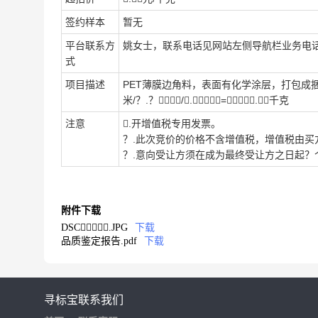
签约样本
暂无
平台联系方
姚女士，联系电话见网站左侧导航栏业务电
式
项目描述
PET薄膜边角料，表面有化学涂层，打包成捆，千克
米/？.？？？？/？.？？？=？.？千克
注意
.开增值税专用发票。
？.此次竞价的价格不含增值税，增值税由买
？.意向受让方须在成为最终受让方之日起？
附件下载
DSC？.JPG
下载
品质鉴定报告.pdf
下载
寻标宝
联系我们