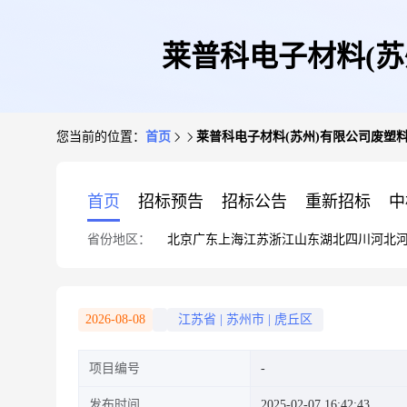
莱普科电子材料(苏州
您当前的位置：
首页
莱普科电子材料(苏州)有限公司废塑料薄
首页
招标预告
招标公告
重新招标
中
省份地区：
北京
广东
上海
江苏
浙江
山东
湖北
四川
河北
2026-08-08
江苏省
|
苏州市
|
虎丘区
项目编号
发布时间
2025-02-07 16:42:43