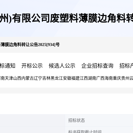
)有限公司废塑料薄膜边角料转让公
膜边角料转让公告2025[934]号
标通知
开标公示
候选人公示
企业招标查询
招标
河南
天津
山西
内蒙古
辽宁
吉林
黑龙江
安徽
福建
江西
湖南
广西
海南
重庆
贵州
招标状态
标书获取截止时间