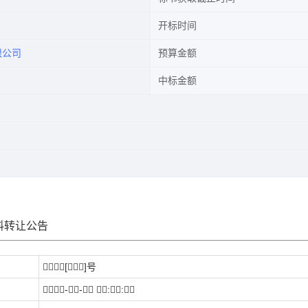
开标时间
限公司
预算金额
中标金额
料转让公告
？？？[？？]号
？？？-？- ？:？: