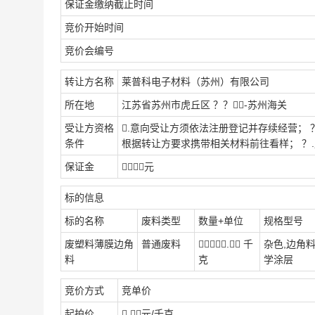
保证金缴纳截止时间
竞价开始时间
竞价会编号
转让方名称
莱普科电子材料（苏州）有限公司
所在地
江苏省苏州市虎丘区 ？？？-苏州海关
受让方资格
.意向受让方须依法注册登记并存续经营； 
条件
根据转让方要求携带相关材料前往看样； ？
保证金
？？？元
标的信息
标的名称
废料类型
数量+单位
规格型号
废塑料薄膜边角
普通废料
？.？ 千
杂色,边角料
料
克
学涂层
竞价方式
竞单价
起拍价
.？？元/千克