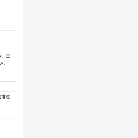
后，需
运；
的描述