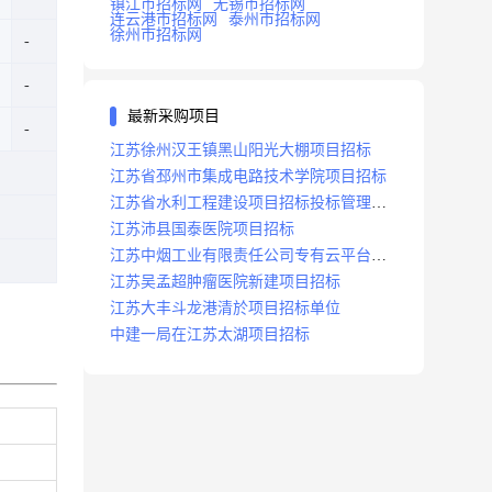
镇江市招标网
无锡市招标网
连云港市招标网
泰州市招标网
徐州市招标网
最新采购项目
江苏徐州汉王镇黑山阳光大棚项目招标
江苏省邳州市集成电路技术学院项目招标
江苏省水利工程建设项目招标投标管理办
法
江苏沛县国泰医院项目招标
江苏中烟工业有限责任公司专有云平台扩
容项目招标
江苏吴孟超肿瘤医院新建项目招标
江苏大丰斗龙港清於项目招标单位
中建一局在江苏太湖项目招标