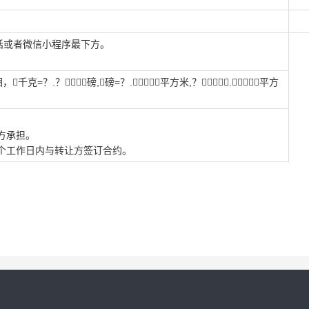
话或者微信小程序最下方。
=？.？？？？磅,磅=？.？？？平方米,？？？.？？平方
方承担。
个工作日内与转让方签订合约。