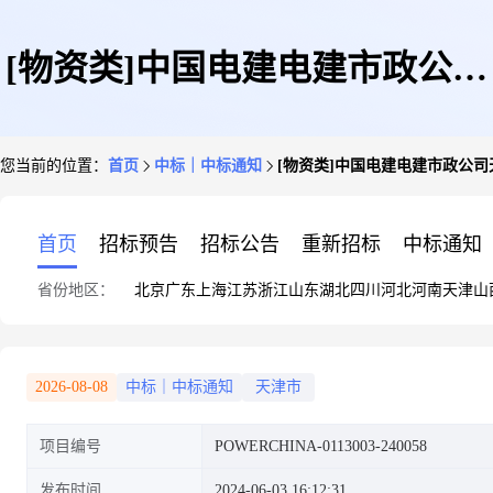
[物资类]中国电建电建市政公司
您当前的位置：
首页
中标｜中标通知
[物资类]中国电建电建市政公
天津公司海港产城融合国际创新
首页
招标预告
招标公告
重新招标
中标通知
省份地区：
北京
广东
上海
江苏
浙江
山东
湖北
四川
河北
河南
天津
山
中心项目一期水泥稳定碎石采购
2026-08-08
中标｜中标通知
天津市
项目编号
POWERCHINA-0113003-240058
项目成交公示
发布时间
2024-06-03 16:12:31