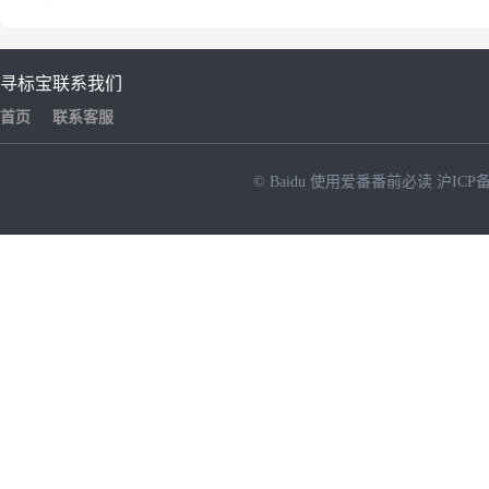
寻标宝
联系我们
首页
联系客服
© Baidu
使用爱番番前必读
沪ICP备
NEW
HOT
暂时没有搜索结果…