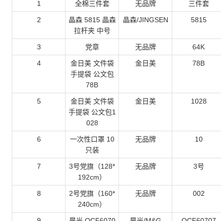
1
全棉三件套
无品牌
三件套
2
晶森 5815 晶森
晶森/JINGSEN
5815
拉杆夹 中号
3
党章
无品牌
64K
4
金日美 文件袋
金日美
78B
手提袋 公文包
78B
5
金日美 文件袋
金日美
1028
手提袋 公文包1
028
6
一次性口罩 10
无品牌
10
只装
7
3号党旗（128*
无品牌
3号
192cm）
8
2号党旗（160*
无品牌
002
240cm）
9
晨光 QCF6070
晨光/M&G
QCF60707