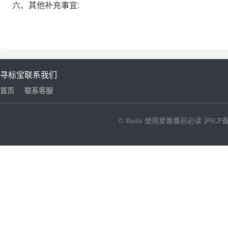
六、其他补充事宜:
寻标宝
联系我们
首页
联系客服
© Baidu
使用爱番番前必读
沪ICP备
NEW
HOT