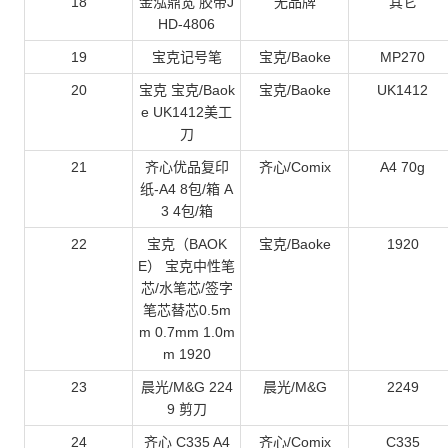
18
金泓鼎宽 胶带J
无品牌
其它
HD-4806
19
宝克记号笔
宝克/Baoke
MP270
20
宝克 宝克/Baok
宝克/Baoke
UK1412
e UK1412美工
刀
21
齐心优品复印
齐心/Comix
A4 70g
纸-A4 8包/箱 A
3 4包/箱
22
宝克（BAOK
宝克/Baoke
1920
E） 宝克中性笔
芯/水笔芯/签字
笔芯替芯0.5m
m 0.7mm 1.0m
m 1920
23
晨光/M&G 224
晨光/M&G
2249
9 剪刀
24
齐心 C335 A4
齐心/Comix
C335