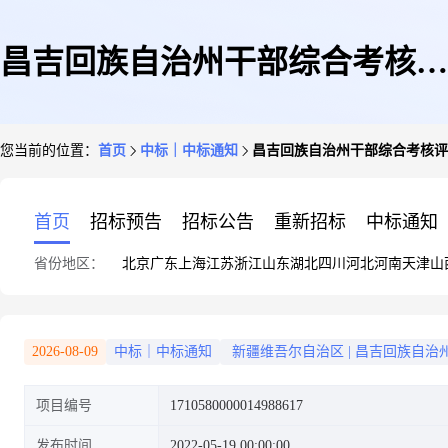
昌吉回族自治州干部综合考核评
您当前的位置：
首页
中标｜中标通知
昌吉回族自治州干部综合考核评
价信息服务中心关于文件夹配件
首页
招标预告
招标公告
重新招标
中标通知
省份地区：
北京
广东
上海
江苏
浙江
山东
湖北
四川
河北
河南
天津
山
的网上超市采购项目成交公告
2026-08-09
中标｜中标通知
新疆维吾尔自治区
|
昌吉回族自治
项目编号
1710580000014988617
发布时间
2022-05-19 00:00:00