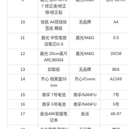
7 修正液/修正
带/修正贴
10
信纸 A4双线信
无品牌
A4
签纸 稿纸
11
晨光 中性笔按
晨光/M&G
0.5
动笔芯G-5
12
晨光 20cm直尺
晨光/M&G
20CM
ARL96004
13
扣取纸
无品牌
B04
14
齐心 档案盒55
齐心/Comix
A1249
mm
15
南孚 7号电池
南孚/NANFU
7号
16
南孚 5号电池
南孚/NANFU
5号
17
金派48K软面笔
金派
48-97
记本