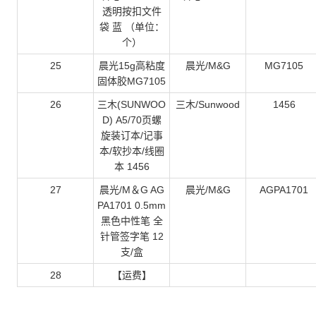
透明按扣文件
袋 蓝 （单位：
个）
25
晨光15g高粘度
晨光/M&G
MG7105
固体胶MG7105
26
三木(SUNWOO
三木/Sunwood
1456
D) A5/70页螺
旋装订本/记事
本/软抄本/线圈
本 1456
27
晨光/M＆G AG
晨光/M&G
AGPA1701
PA1701 0.5mm
黑色中性笔 全
针管签字笔 12
支/盒
28
【运费】