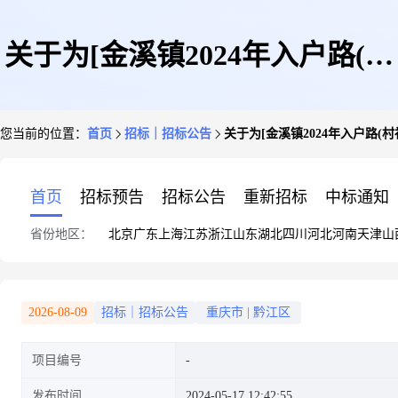
关于为[金溪镇2024年入户路(村
您当前的位置：
首页
招标｜招标公告
关于为[金溪镇2024年入户路
社便道)建设项目工程结算审核]
首页
招标预告
招标公告
重新招标
中标通知
省份地区：
北京
广东
上海
江苏
浙江
山东
湖北
四川
河北
河南
天津
山
公开选取[工程造价咨询]机构的
2026-08-09
招标｜招标公告
重庆市
|
黔江区
项目编号
公告
发布时间
2024-05-17 12:42:55