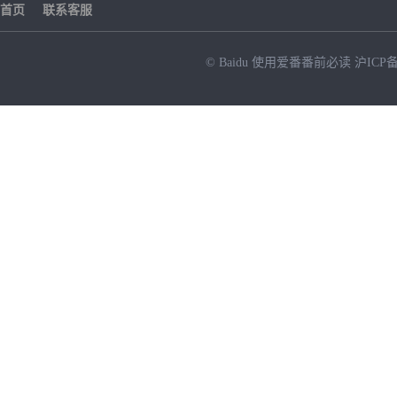
首页
联系客服
© Baidu
使用爱番番前必读
沪ICP备
NEW
HOT
暂时没有搜索结果…