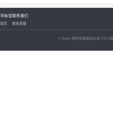
寻标宝
联系我们
首页
联系客服
© Baidu
使用爱番番前必读
沪ICP备
NEW
HOT
暂时没有搜索结果…