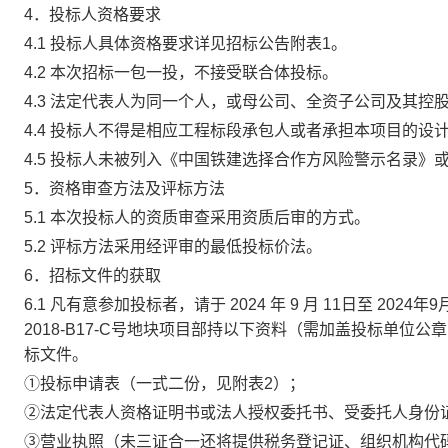
4．投标人资格要求
4
.1 投标人
具体
资格要求详见
招标公告
附表
1。
4
.2
本次招标一包一投，不接受
联合体投标。
4.3 法定代表人为同一个人，或母公司、全资子公司及其
4.4 投标人不得是相应工程标段承包人或者承担本项目的
4.5 投标人未被列入
《中国铁建选择合作方风险警示名录》
5．资格审查方法及评标方法
5.1 本次投标人的资质审查采用
资质后审
的方式。
5.2 评标方法采用
经评审的最低投标价法。
6．招标文件的获取
6
.1
凡有意参加投标者，
请于
202
4
年
9
月
11
日至
202
4
年
9
2018-B17-C号地块项目
部
持
以下资料（需加盖投标单位公章
标文件
。
①投标申请表（一式二份，见附表2）；
②法定代表人资格证明书或法人授权委托书、受委托人身份
③营业执照（未三证合一还将提供税务登记证、组织机构代