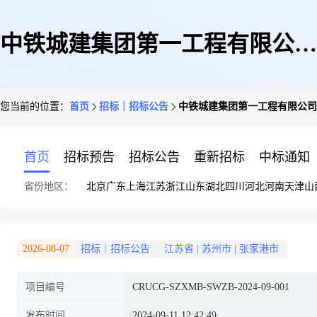
中铁城建集团第一工程有限公司
您当前的位置：
首页
招标｜招标公告
中铁城建集团第一工程有限公司张地
张地2018-B17-C号地块项目(木
首页
招标预告
招标公告
重新招标
中标通知
省份地区：
北京
广东
上海
江苏
浙江
山东
湖北
四川
河北
河南
天津
山
方、模板)采购招标公告
2026-08-07
招标｜招标公告
江苏省
|
苏州市
|
张家港市
项目编号
CRUCG-SZXMB-SWZB-2024-09-001
发布时间
2024-09-11 12:42:49