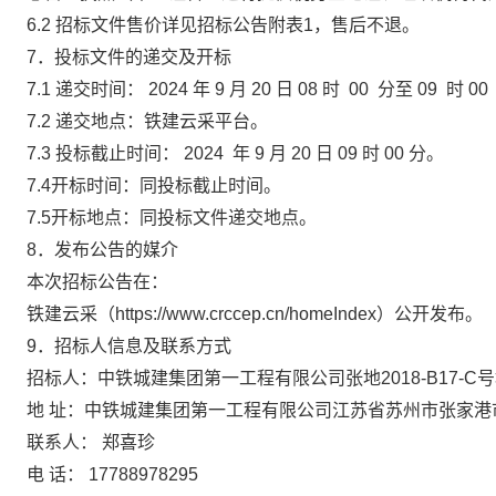
6.2 招标文件售价详见招标公告附表1，售后不退。
7．投标文件的递交及开标
7
.1
递交时间：
202
4
年
9
月
20
日
08
时
00
分
至
09
时
0
7
.2
递交地点：
铁建云采平台
。
7
.3
投标截止时间：
202
4
年
9
月
20
日
09
时
00
分。
7
.4开标时间：
同投标截止时间
。
7
.5开标地点：
同投标文件递交地点
。
8．发布公告的媒介
本次招标公告在
：
铁建云采（
https://www.crccep.cn/homeIndex）
公开发布。
9．招标人信息及联系方式
招标人：
中铁城建集团第一工程有限公司
张地
2018-B17-
地
址：
中铁城建集团第一工程有限公司江苏省苏州市
张家港
联系人：
郑喜珍
电
话：
17788978295