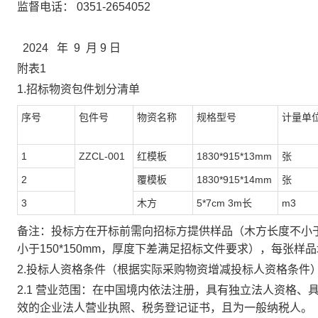
监督电话：
0351-2654052
202
4
年
9
月
9
日
附表
1
1.
招标物资包件划分
清单
序号
包件号
物资名称
规格型号
计量单
1
ZZCL-001
红模板
1830*915*13mm
张
2
覆模板
1830*915*14mm
张
3
木方
5*7cm 3m长
m3
备注：投标方在开标前需向招标方提供样品（木方长度不小
小于150*150mm，厚度下差满足招标文件要求），每张
2.投标人资格条件
（根据实际采购物资增减投标人资格条件
2.1 营业范围：在中国境内依法注册，具有独立法人资格
效的企业法人营业执照、税务登记证书，且为一般纳税人。