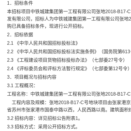
1．招标条件
本招标项目
中铁城建集团第一工程有限公司张地
2018-B1
发有限公司
，招
标人为
中铁城建集团第一工程有限公司张地
购
已具备招标条件，现进行公开招标。
2．招标依据
2.1 《中华人民共和国招标投标法》
2.2 《中华人民共和国招标投标法实施条例》（国务院第61
2.3 《工程建设项目货物招标投标办法》（七部委27号令）
2.4 《评标委员会和评标方法暂行规定》（七部委第12号令
3．项目概况与招标内容
3.1 工程概况：
工程名称：
中铁城建集团第一工程有限公司
张地
2018-B1
工程内容及规模：
张地
2018-B17-C号地块项目由张
省苏州市张家港市国泰中路以西，人民西路以南
。建筑面积
3.2 招标内容：详见招标公告附表1。
3.3 招标方式：采用公开招标方式。