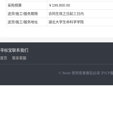
采购预算
￥199,800.00
送货/施工/服务期限
合同生效之日起三日内
送货/施工/服务地址
湖北大学生命科学学院
寻标宝
联系我们
首页
联系客服
© Baidu
使用爱番番前必读
沪ICP备
NEW
HOT