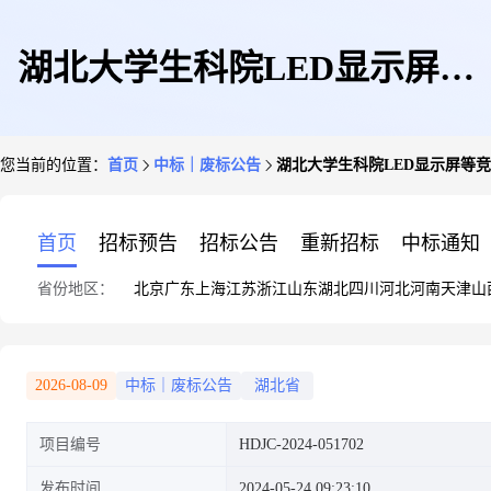
湖北大学生科院LED显示屏等
您当前的位置：
首页
中标｜废标公告
湖北大学生科院LED显示屏等竞价采
竞价采购项目终止公告时
首页
招标预告
招标公告
重新招标
中标通知
省份地区：
北京
广东
上海
江苏
浙江
山东
湖北
四川
河北
河南
天津
山
间:2024-05-24点击数:
2026-08-09
中标｜废标公告
湖北省
项目编号
HDJC-2024-051702
发布时间
2024-05-24 09:23:10