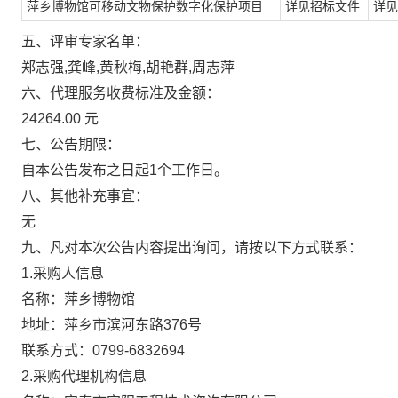
萍乡博物馆可移动文物保护数字化保护项目
详见招标文件
详见
五、评审专家名单：
郑志强,龚峰,黄秋梅,胡艳群,周志萍
六、代理服务收费标准及金额：
24264.00 元
七、公告期限：
自本公告发布之日起1个工作日。
八、其他补充事宜：
无
九、凡对本次公告内容提出询问，请按以下方式联系：
1.采购人信息
名称：
萍乡博物馆
地址：
萍乡市滨河东路376号
联系方式：
0799-6832694
2.采购代理机构信息