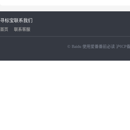
寻标宝
联系我们
首页
联系客服
© Baidu
使用爱番番前必读
沪ICP备
NEW
HOT
暂时没有搜索结果…