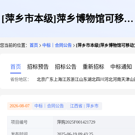
[萍乡市本级]萍乡博物馆可移动
您当前的位置：
首页
中标｜合同公告
[萍乡市本级]萍乡博物馆可移动文物
文物数字化保护项目萍购
首页
招标预告
招标公告
重新招标
中标通知
省份地区：
北京
广东
上海
江苏
浙江
山东
湖北
四川
河北
河南
天津
山
2025F001421729结果公示
2026-08-07
中标｜合同公告
江西省
|
萍乡市
项目编号
萍购2025F001421729
发布时间
2025-06-19 09:43:25