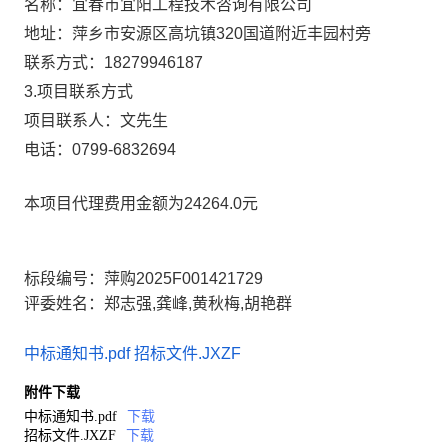
名称：
宜春市宜阳工程技术咨询有限公司
地址：
萍乡市安源区高坑镇320国道附近丰园村旁
联系方式：
18279946187
3.项目联系方式
项目联系人：
文先生
电话：
0799-6832694
本项目代理费用金额为24264.0元
标段编号：萍购2025F001421729
评委姓名：郑志强,龚峰,黄秋梅,胡艳群
中标通知书.pdf
招标文件.JXZF
附件下载
中标通知书.pdf
下载
招标文件.JXZF
下载