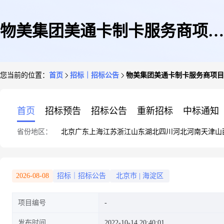
物美集团美通卡制卡服务商项目
您当前的位置：
首页
招标｜招标公告
物美集团美通卡制卡服务商项目
招标公告
首页
招标预告
招标公告
重新招标
中标通知
省份地区：
北京
广东
上海
江苏
浙江
山东
湖北
四川
河北
河南
天津
山
2026-08-08
招标｜招标公告
北京市
|
海淀区
项目编号
发布时间
2022-10-14 20:40:01