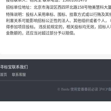
投标联系人：杨先生 联系电话：13601001470
招标单位地址：北京市海淀区西四环北路158号物美慧科大
特殊说明：投标人采用串标、围标、挂靠方式或以行贿及其
利害关系可能影响招标公正性的法人、其他组织或者个人，
得参加项目投标。 违反前规定的，相关投标均无效，招标
金数额的，还应当对超过部分予以赔偿。
寻标宝
联系我们
首页
联系客服
© Baidu
使用爱番番前必读
沪ICP备
NEW
HOT