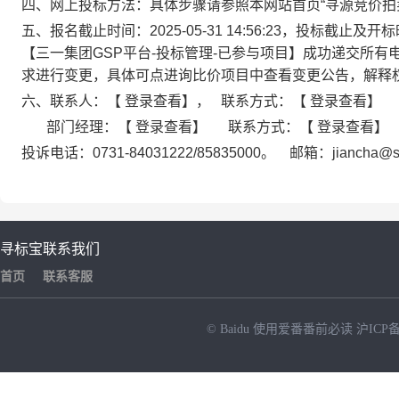
四、网上投标方法：具体步骤请参照本网站首页“寻源竞价拍
五、报名截止时间：2025-05-31 14:56:23，投标截止及开标
【三一集团GSP平台-投标管理-已参与项目】成功递交所有
求进行变更，具体可点进询比价项目中查看变更公告，解释
六、联系人：
【 登录查看】
， 联系方式：
【 登录查看】
部门经理：
【 登录查看】
联系方式：
【 登录查看】
投诉电话：0731-84031222/85835000。 邮箱：jiancha@sany
寻标宝
联系我们
首页
联系客服
© Baidu
使用爱番番前必读
沪ICP备
NEW
HOT