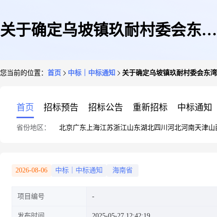
关于确定乌坡镇玖耐村委会东湾
您当前的位置：
首页
中标｜中标通知
关于确定乌坡镇玖耐村委会东湾
水陂修复工程预算审核单位的公
首页
招标预告
招标公告
重新招标
中标通知
省份地区：
北京
广东
上海
江苏
浙江
山东
湖北
四川
河北
河南
天津
山
示
2026-08-06
中标｜中标通知
海南省
项目编号
发布时间
2025-05-27 12:42:19