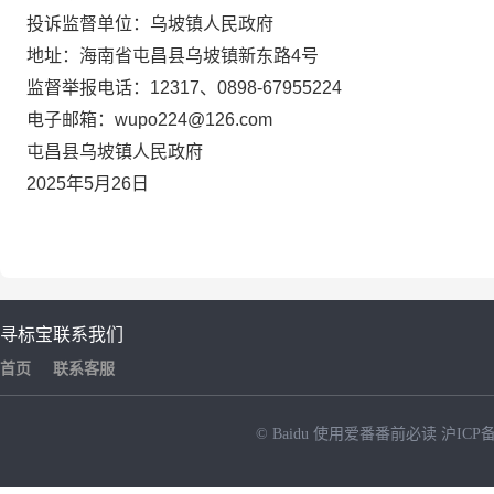
投诉监督单位：乌坡镇人民政府
地址：
海南省屯昌县乌坡镇新东路
4号
监督举报电话：
12317、0898-67955224
电子邮箱：
wupo224@126.com
屯昌县
乌
坡镇人民政府
202
5
年
5
月
26
日
寻标宝
联系我们
首页
联系客服
© Baidu
使用爱番番前必读
沪ICP备