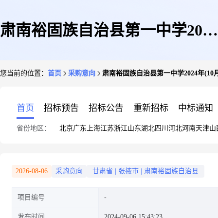
肃南裕固族自治县第一中学2024
您当前的位置：
首页
采购意向
肃南裕固族自治县第一中学2024年(10
年(10月至10月)政府采购意向
首页
招标预告
招标公告
重新招标
中标通知
省份地区：
北京
广东
上海
江苏
浙江
山东
湖北
四川
河北
河南
天津
山
2026-08-06
采购意向
甘肃省
|
张掖市
|
肃南裕固族自治县
项目编号
发布时间
2024-09-06 15:43:23