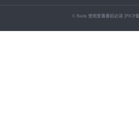
© Baidu
使用爱番番前必读
沪ICP备
NEW
HOT
暂时没有搜索结果…