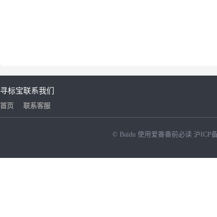
寻标宝
联系我们
首页
联系客服
© Baidu
使用爱番番前必读
沪ICP备
NEW
HOT