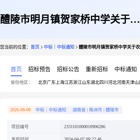
醴陵市明月镇贺家桥中学关于农
您当前的位置：
首页
中标｜中标通知
醴陵市明月镇贺家桥中学关于农
畜产品批发服务的网上超市采购
首页
招标预告
招标公告
重新招标
中标通知
省份地区：
北京
广东
上海
江苏
浙江
山东
湖北
四川
河北
河南
天津
山
项目成交公告
2026-08-08
中标｜中标通知
湖南省
|
株洲市
|
醴陵市
项目编号
2331101000010906286
发布时间
2024-04-07 09:22:46