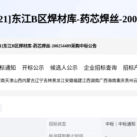
-000921]东江B区焊材库-药芯焊丝-2
000921]东江B区焊材库-药芯焊丝-200254489采购中标公告
标通知
开标公示
候选人公示
企业招标查询
招标
河南
天津
山西
内蒙古
辽宁
吉林
黑龙江
安徽
福建
江西
湖南
广西
海南
重庆
贵州
招标状态
中标｜中标通知
标书获取截止时间