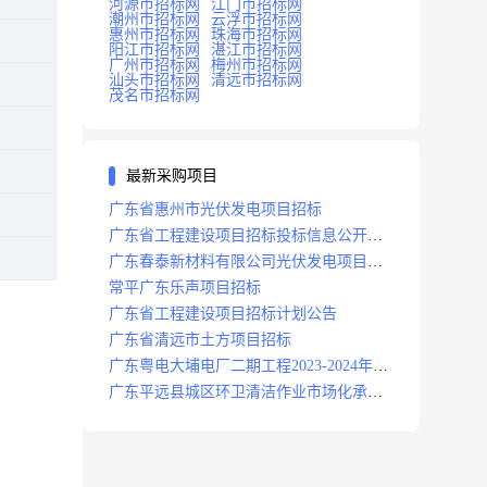
河源市招标网
江门市招标网
潮州市招标网
云浮市招标网
惠州市招标网
珠海市招标网
阳江市招标网
湛江市招标网
广州市招标网
梅州市招标网
汕头市招标网
清远市招标网
茂名市招标网
最新采购项目
广东省惠州市光伏发电项目招标
广东省工程建设项目招标投标信息公开目
录
广东春泰新材料有限公司光伏发电项目招
标
常平广东乐声项目招标
广东省工程建设项目招标计划公告
广东省清远市土方项目招标
广东粤电大埔电厂二期工程2023-2024年度
安保服务项目招标公告
广东平远县城区环卫清洁作业市场化承包
项目招标中标候选人公示