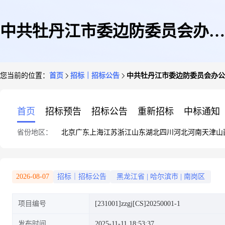
中共牡丹江市委边防委员会办公
您当前的位置：
首页
招标｜招标公告
中共牡丹江市委边防委员会办公室
室2025年度边防基础设施维护服
首页
招标预告
招标公告
重新招标
中标通知
省份地区：
北京
广东
上海
江苏
浙江
山东
湖北
四川
河北
河南
天津
山
务(二次)竞争性磋商公告
2026-08-07
招标｜招标公告
黑龙江省
|
哈尔滨市
|
南岗区
项目编号
[231001]zzgj[CS]20250001-1
发布时间
2025-11-11 18:53:37