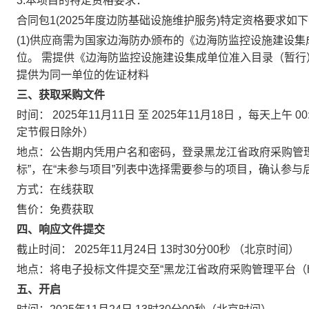
3.本项目的特定资格要求：
合同包1(2025年度边防基础设施维护服务)特定资格要求如下
(1)供应商需为国家边海防办颁布的《边海防监控设施建设
位。 需提供《边海防监控设施建设集成单位准入目录（暂
提供为同一单位的佐证材料
三、获取采购文件
时间：
2025年11月11日
至
2025年11月18日
，每天上午
00
定节假日除外）
地点：
公告期内凭用户名和密码，登录黑龙江省政府采购管理平台(http:
标”，在“未参与项目”列表中选择需要参与的项目，确认参与
方式：
在线获取
售价：
免费获取
四、响应文件提交
截止时间：
2025年11月24日 13时30分00秒
（北京时间）
地点：
将电子投标文件提交至“黑龙江省政府采购管理平台（https://hljcg.h
五、开启