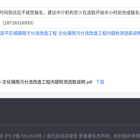
0:00 （选取时间到达后不接受报名，建议中介机构至少在选取开始半小时前完成报
8716316933）
梁平区城镇雨污分流改造工程-文化镇雨污分流改造工程内窥检测选取说明.
文化镇雨污分流改造工程内窥检测选取说明.pdf
下载
读
沪ICP备19012628号-1
我已阅读并接受
爱番番免责声明
、
权利保护声明