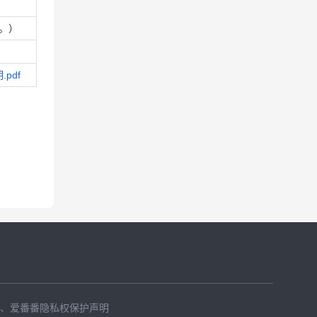
名。）
pdf
、
爱番番隐私权保护声明