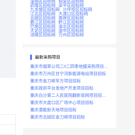
潼南区招标网
铜梁区招标网
武隆区招标网
梁平区招标网
九龙坡区招标网
沙坪坝区招标网
江北区招标网
大渡口区招标网
北碚区招标网
南岸区招标网
綦江区招标网
黔江区招标网
巴南区招标网
渝北区招标网
大足区招标网
渝中区招标网
涪陵区招标网
万州区招标网
最新采购项目
重庆市烟草公司二0二四季地膜采购项目招
标公告
重庆市万州区甘宁河新能源电站项目招标
重庆市金刀峡军方项目招标
重庆政府平台发地产开发项目招标
重庆白沙第二人民医院翻新官网项目招标
公告
重庆市大度口区广场中心项目招标
重庆潜能新天地项目招标
重庆市北碚区金刀峡项目招标