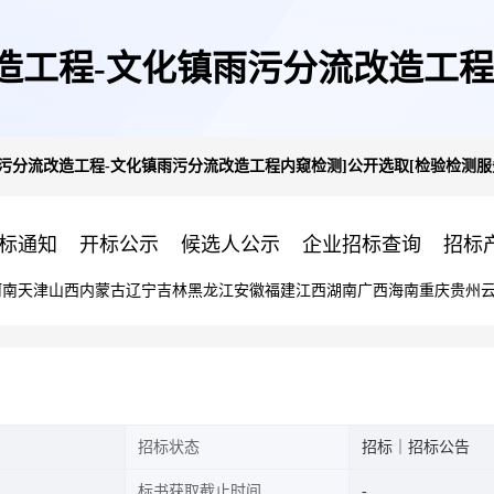
造工程-文化镇雨污分流改造工程
污分流改造工程-文化镇雨污分流改造工程内窥检测]公开选取[检验检测服
务]机构的公告
标通知
开标公示
候选人公示
企业招标查询
招标
河南
天津
山西
内蒙古
辽宁
吉林
黑龙江
安徽
福建
江西
湖南
广西
海南
重庆
贵州
招标状态
招标｜招标公告
标书获取截止时间