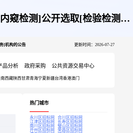
内窥检测]公开选取[检验检测服
务]机构的公告
更新时间：2026-07-27
产品分析
政府采购
公共资源交易中心
云南
西藏
陕西
甘肃
青海
宁夏
新疆
台湾
香港
澳门
热门城市
永川区招标网
合川区招标网
江津区招标网
长寿区招标网
南川区招标网
璧山区招标网
开州区招标网
荣昌区招标网