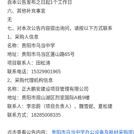
自本公告发布之日起
1个工作日
六
、
其他补充事宜
无
七
、对本次公告内容提出询问，请按以下方式联系
1、采购人信息
名
称：贵阳市乌当中学
地
址：贵阳市乌当区蓬山路
65号
项目联系人：田松涛
联系电话：
15329901965
2、采购代理机构信息
名称：正大鹏安建设项目管理有限公司
地址：贵阳市观山湖区烈变国际
A栋9楼
联系人：李忠蔚（项目负责人）、魏雪妮、夏松建
联系方式：
18285008335
点击查看公告内容：
贵阳市乌当中学办公设备及耗材采购项目