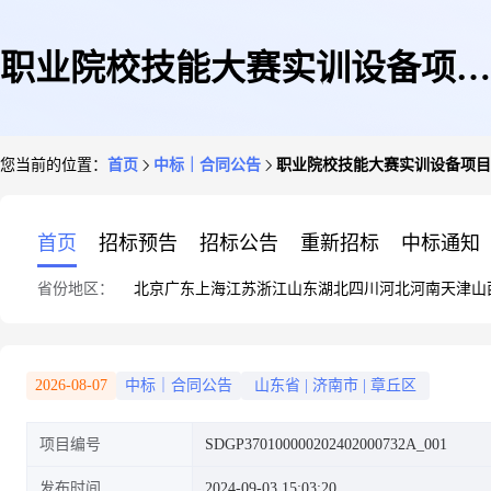
职业院校技能大赛实训设备项目
您当前的位置：
首页
中标｜合同公告
职业院校技能大赛实训设备项目
合同公示
首页
招标预告
招标公告
重新招标
中标通知
省份地区：
北京
广东
上海
江苏
浙江
山东
湖北
四川
河北
河南
天津
山
2026-08-07
中标｜合同公告
山东省
|
济南市
|
章丘区
项目编号
SDGP370100000202402000732A_001
发布时间
2024-09-03 15:03:20