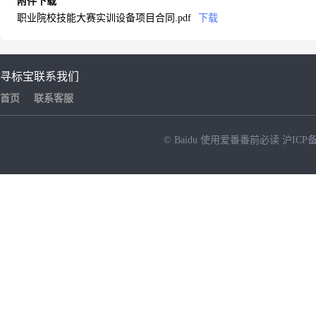
附件下载
职业院校技能大赛实训设备项目合同.pdf
下载
寻标宝
联系我们
首页
联系客服
© Baidu
使用爱番番前必读
沪ICP备
NEW
HOT