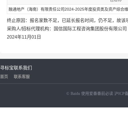
融通地产（海南）有限责任公司2024-2025年度投资类及资产综
终止原因：报名家数不足，已延长报名时间，仍不足，故该
采购人/招标代理机构：国信国际工程咨询集团股份有限公司
2024年11月01日
寻标宝
联系我们
首页
联系客服
© Baidu
使用爱番番前必读
沪ICP备
NEW
HOT