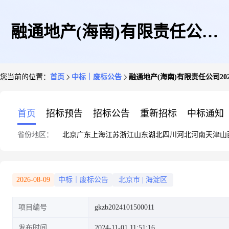
融通地产(海南)有限责任公司
您当前的位置：
首页
中标｜废标公告
融通地产(海南)有限责任公司2
2024-2025年度投资类及资产综
首页
招标预告
招标公告
重新招标
中标通知
省份地区：
北京
广东
上海
江苏
浙江
山东
湖北
四川
河北
河南
天津
山
合维修类项目施工图审查集采服
2026-08-09
中标｜废标公告
北京市
|
海淀区
项目编号
gkzb2024101500011
务终止公告
发布时间
2024-11-01 11:51:16