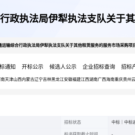
行政执法局伊犁执法支队关于其
通运输综合行政执法局伊犁执法支队关于其他租赁服务的服务市场采购项
成交公告
标通知
开标公示
候选人公示
企业招标查询
招标
河南
天津
山西
内蒙古
辽宁
吉林
黑龙江
安徽
福建
江西
湖南
广西
海南
重庆
贵州
招标状态
中标｜中标
标书获取截止时间