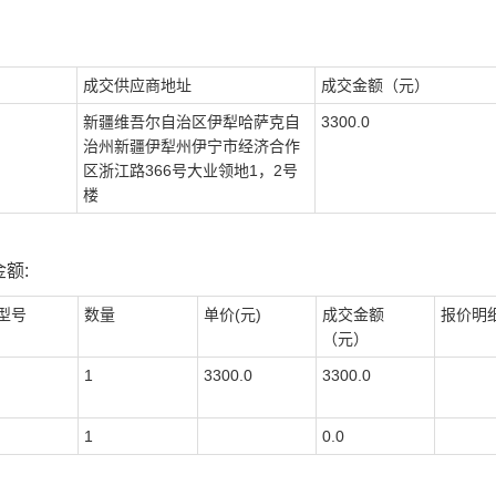
成交供应商地址
成交金额（元）
新疆维吾尔自治区伊犁哈萨克自
3300.0
治州新疆伊犁州伊宁市经济合作
区浙江路366号大业领地1，2号
楼
额:
型号
数量
单价(元)
成交金额
报价明
（元）
1
3300.0
3300.0
1
0.0