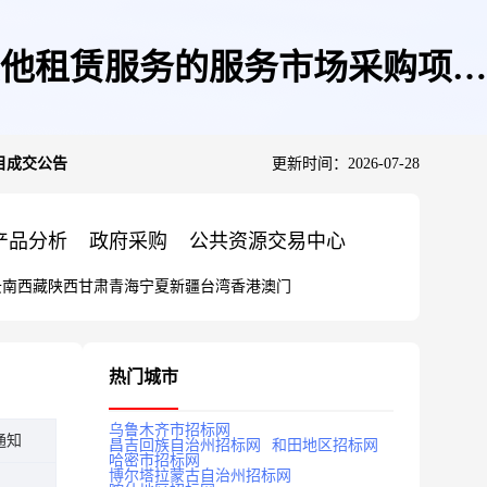
他租赁服务的服务市场采购项目
目成交公告
更新时间：2026-07-28
产品分析
政府采购
公共资源交易中心
云南
西藏
陕西
甘肃
青海
宁夏
新疆
台湾
香港
澳门
热门城市
乌鲁木齐市招标网
通知
昌吉回族自治州招标网
和田地区招标网
哈密市招标网
博尔塔拉蒙古自治州招标网