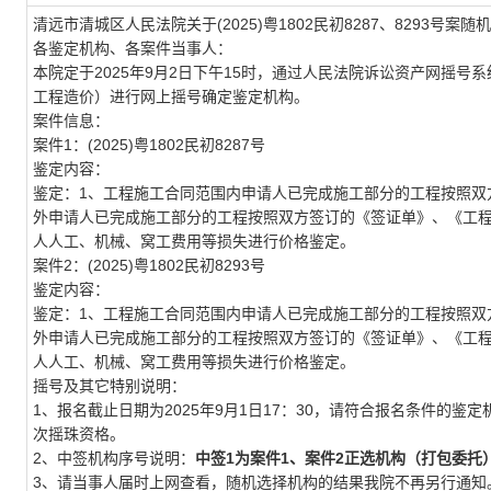
清远市清城区人民法院关于
(2025)
粤
1802
民初
8287
、
8293
号案随机
各鉴定机构、各案件当事人：
本院定于
2025
年
9
月
2
日下午
15
时，通过人民法院诉讼资产网摇号系
工程造价）进行网上摇号确定鉴定机构。
案件信息：
案件
1
：
(2025)
粤
1802
民初
8287
号
鉴定内容：
鉴定：
1
、工程施工合同范围内申请人已完成施工部分的工程按照双
外申请人已完成施工部分的工程按照双方签订的《签证单》、《工
人人工、机械、窝工费用等损失进行价格鉴定。
案件
2
：
(2025)
粤
1802
民初
8293
号
鉴定内容：
鉴定：
1
、工程施工合同范围内申请人已完成施工部分的工程按照双
外申请人已完成施工部分的工程按照双方签订的《签证单》、《工
人人工、机械、窝工费用等损失进行价格鉴定。
摇号及其它特别说明：
1
、报名截止日期为
2025
年
9
月
1
日
17
：
30
，请符合报名条件的鉴定
次摇珠资格。
2
、中签机构序号说明：
中签
1
为案件
1
、案件
2
正选机构（打包委托
3
、请当事人届时上网查看，随机选择机构的结果我院不再另行通知