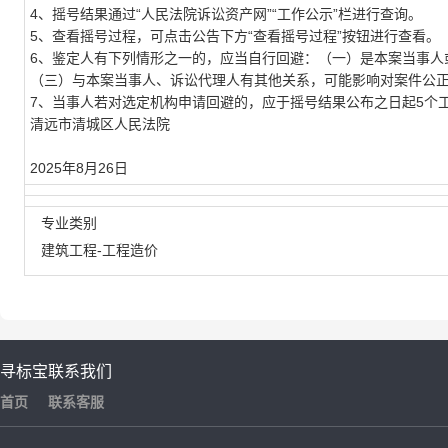
4
、摇号结果通过“人民法院诉讼资产网”“工作公示”栏进行查询。
5
、查看摇号过程，可点击公告下方“查看摇号过程”按钮进行查看。
6
、鉴定人有下列情形之一的，应当自行回避：（一）是本案当事人
（三）与本案当事人、诉讼代理人有其他关系，可能影响对案件公
7
、当事人若对选定机构申请回避的，应于摇号结果公布之日起
5
个
清远市清城区人民法院
2025
年
8
月
26
日
专业类别
建筑工程-工程造价
寻标宝
联系我们
首页
联系客服