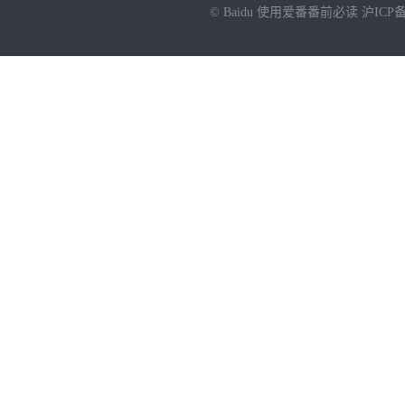
© Baidu
使用爱番番前必读
沪ICP备
NEW
HOT
暂时没有搜索结果…