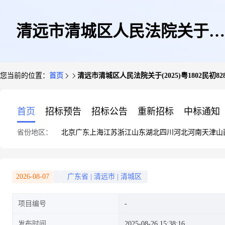
清远市清城区人民法院关于
您当前的位置：
首页
清远市清城区人民法院关于(2025)粤1802民初8
(2025)粤1802民初8287、8293号
首页
招标预告
招标公告
重新招标
中标通知
省份地区：
北京
广东
上海
江苏
浙江
山东
湖北
四川
河北
河南
天津
山
案随机摇号选定专业机构公告
2026-08-07
广东省
|
清远市
|
清城区
项目编号
发布时间
2025-08-26 15:38:16