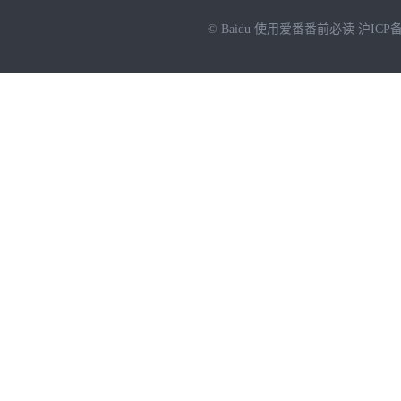
© Baidu
使用爱番番前必读
沪ICP备
NEW
HOT
暂时没有搜索结果…