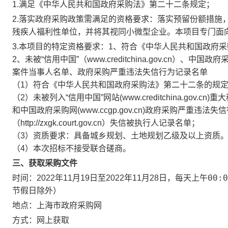
1.满足《中华人民共和国政府采购法》第二十二条规定；
2.落实政府采购政策需满足的资格要求：
落实预留份额措施
残疾人福利性单位，并将其视同小微型企业。本项目专门面
3.本项目的特定资格要求：
1、符合《中华人民共和国政府
2、未被“信用中国”（www.creditchina.gov.cn）、中
案件当事人名单、政府采购严重违法失信行为记录名单
（1）符合《中华人民共和国政府采购法》第二十二条的规
（2）未被列入“信用中国”网站(www.creditchina.g
和中国政府采购网(www.ccgp.gov.cn)政府采购严重违
（http://zxgk.court.gov.cn）失信被执行人记录名单；
（3）资质要求：具备城乡规划、土地规划乙级及以上资质
（4）本次招标不接受联合磋商。
三、获取采购文件
00:0
时间：
2022年11月19日
至
2022年11月28日
，每天上午
节假日除外）
地点：
上海市政府采购网
方式：
网上获取