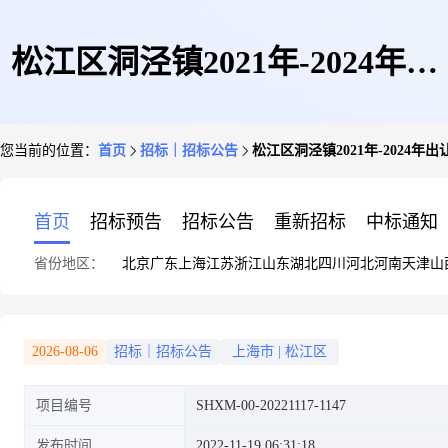
松江区洞泾镇2021年-2024年出
您当前的位置：
首页
招标｜招标公告
松江区洞泾镇2021年-202
让地块、土地征收成片开发方案
首页
招标预告
招标公告
重新招标
中标通知
省份地区：
北京
广东
上海
江苏
浙江
山东
湖北
四川
河北
河南
天津
山
编制的竞争性磋商公告
2026-08-06
招标｜招标公告
上海市
|
松江区
项目编号
SHXM-00-20221117-1147
发布时间
2022-11-19 06:31:18