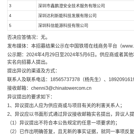
3
深圳市鑫鹏澄安全技术服务有限公司
4
深圳达利新能科技发展有限公司
5
深圳科信能源科技有限公司
否决应答情况
：
无。
发布媒体：
本招募结果公示在
中国铁塔在线商务平台（
www.
公示期：
202
4
年
4
月
29
日至
2024年
5
月
6
日。
供应商
或者其他
实名向
招募人
提出。
提出异议的渠道及方式：
联系人及
联系电话：
18565737378
（
杨先生）、
1892091
接收邮箱：
chenni3@chinatowercom.cn
异议提出的要求如下：
1、异议提出人应为
供应商
或与项目有关的利害关系人；
2、异议应以书面形式通过异议接收邮箱实名提出，异议人
（
1）异议提出不符合本公告规定的任意一项要求的；
（
2）已作出明确答复，且无新的事实证据，就同一事项反