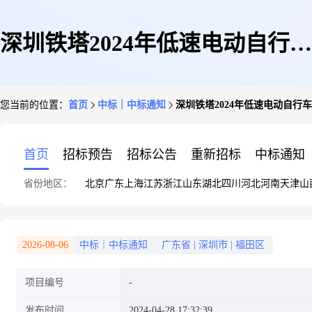
深圳铁塔2024年低速电动自行车
您当前的位置：
首页
中标｜中标通知
深圳铁塔2024年低速电动自行
充电业务合作伙伴公开招募结果
首页
招标预告
招标公告
重新招标
中标通知
省份地区：
北京
广东
上海
江苏
浙江
山东
湖北
四川
河北
河南
天津
山
公示(第四批)
2026-08-06
中标｜中标通知
广东省
|
深圳市
|
福田区
项目编号
发布时间
2024-04-28 17:32:39