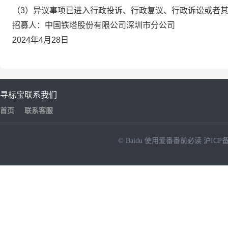
（
3）异议事项已进入行政投诉、行政复议、行政诉讼或者
招募人：中国铁塔股份有限公司深圳市分公司
2024年4月28日
寻标宝
联系我们
首页
联系客服
© Baidu
使用爱番番前必读
沪ICP备
NEW
HOT