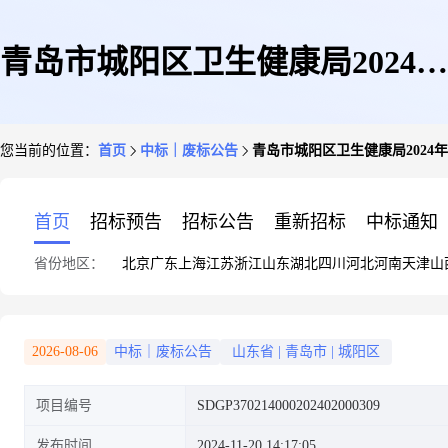
青岛市城阳区卫生健康局2024年
您当前的位置：
首页
中标｜废标公告
青岛市城阳区卫生健康局202
城阳区卫生健康局加强社会急救
首页
招标预告
招标公告
重新招标
中标通知
省份地区：
北京
广东
上海
江苏
浙江
山东
湖北
四川
河北
河南
天津
山
能力项目废标公告
2026-08-06
中标｜废标公告
山东省
|
青岛市
|
城阳区
项目编号
SDGP370214000202402000309
发布时间
2024-11-20 14:17:05