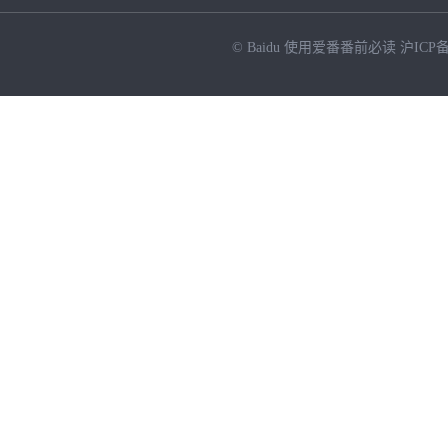
© Baidu
使用爱番番前必读
沪ICP备
NEW
HOT
暂时没有搜索结果…