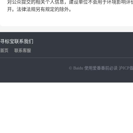
对公众提交的相关个人信息，建设单位不会用于环境影响评
开。法律法规另有规定的除外。
寻标宝
联系我们
首页
联系客服
© Baidu
使用爱番番前必读
沪ICP备
NEW
HOT