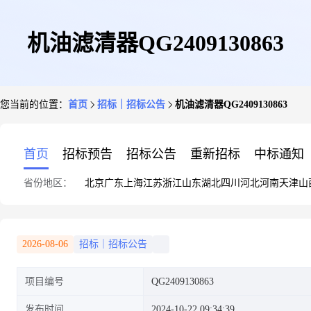
机油滤清器QG2409130863
您当前的位置：
首页
招标｜招标公告
机油滤清器QG2409130863
首页
招标预告
招标公告
重新招标
中标通知
省份地区：
北京
广东
上海
江苏
浙江
山东
湖北
四川
河北
河南
天津
山
2026-08-06
招标｜招标公告
项目编号
QG2409130863
发布时间
2024-10-22 09:34:39