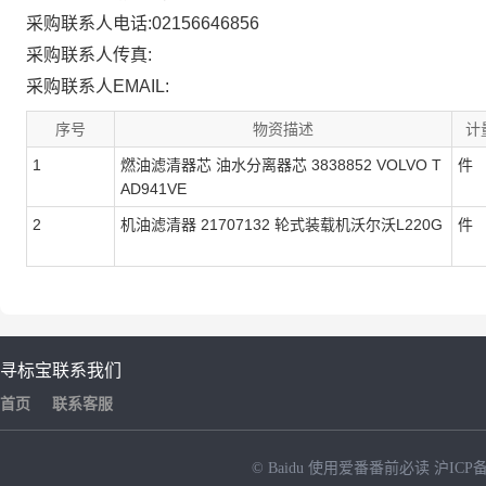
采购联系人电话:02156646856
采购联系人传真:
采购联系人EMAIL:
序号
物资描述
计
1
燃油滤清器芯 油水分离器芯 3838852 VOLVO T
件
AD941VE
2
机油滤清器 21707132 轮式装载机沃尔沃L220G
件
寻标宝
联系我们
首页
联系客服
© Baidu
使用爱番番前必读
沪ICP备