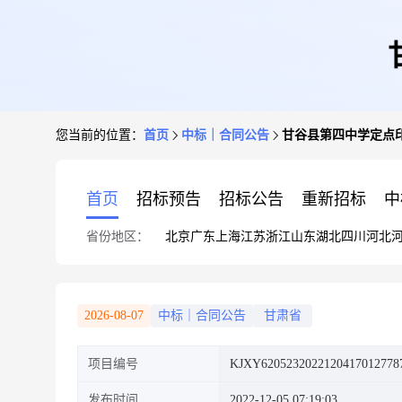
您当前的位置：
首页
中标｜合同公告
甘谷县第四中学定点
首页
招标预告
招标公告
重新招标
中
省份地区：
北京
广东
上海
江苏
浙江
山东
湖北
四川
河北
2026-08-07
中标｜合同公告
甘肃省
项目编号
KJXY6205232022120417012778
发布时间
2022-12-05 07:19:03