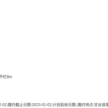
开栏8m
2;履约截止日期:2023-01-02;计划验收日期:;履约地点:甘谷县