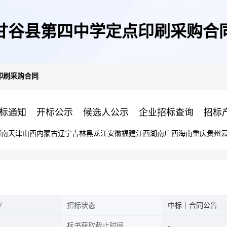
甘谷县第四中学定点印刷采购合
印刷采购合同
标通知
开标公示
候选人公示
企业招标查询
招标
河南
天津
山西
内蒙古
辽宁
吉林
黑龙江
安徽
福建
江西
湖南
广西
海南
重庆
贵州
7
招标状态
中标｜合同公告
标书获取截止时间