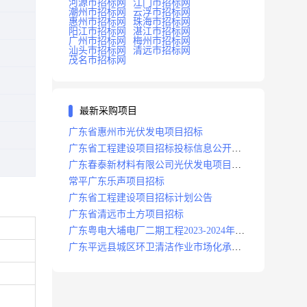
河源市招标网
江门市招标网
潮州市招标网
云浮市招标网
惠州市招标网
珠海市招标网
阳江市招标网
湛江市招标网
广州市招标网
梅州市招标网
汕头市招标网
清远市招标网
茂名市招标网
最新采购项目
广东省惠州市光伏发电项目招标
广东省工程建设项目招标投标信息公开目
录
广东春泰新材料有限公司光伏发电项目招
标
常平广东乐声项目招标
广东省工程建设项目招标计划公告
广东省清远市土方项目招标
广东粤电大埔电厂二期工程2023-2024年度
安保服务项目招标公告
广东平远县城区环卫清洁作业市场化承包
项目招标中标候选人公示