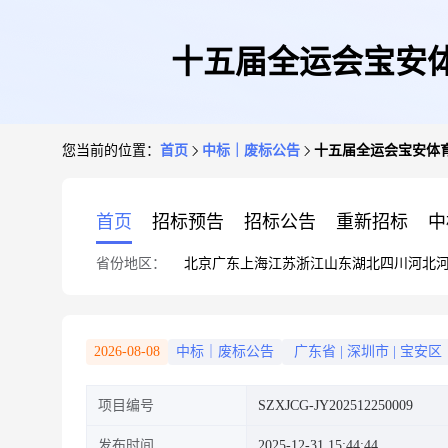
十五届全运会宝安
您当前的位置：
首页
中标｜废标公告
十五届全运会宝安体
首页
招标预告
招标公告
重新招标
中
省份地区：
北京
广东
上海
江苏
浙江
山东
湖北
四川
河北
2026-08-08
中标｜废标公告
广东省
|
深圳市
|
宝安区
项目编号
SZXJCG-JY202512250009
发布时间
2025-12-31 15:44:44