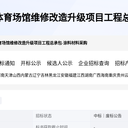
体育场馆维修改造升级项目工程总
育场馆维修改造升级项目工程总承包-涂料材料采购
标通知
开标公示
候选人公示
企业招标查询
招标
河南
天津
山西
内蒙古
辽宁
吉林
黑龙江
安徽
福建
江西
湖南
广西
海南
重庆
贵州
招标状态
中标｜废标公告
标书获取截止时间