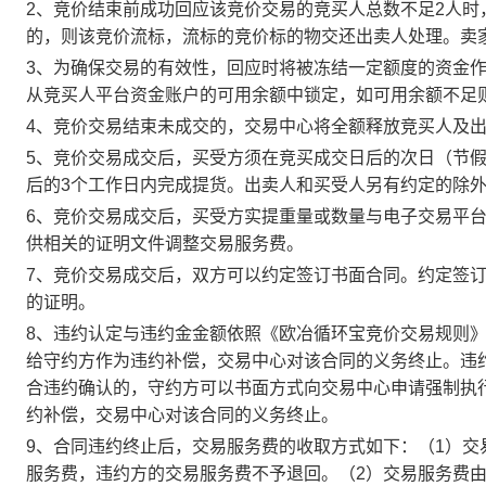
2、竞价结束前成功回应该竞价交易的竞买人总数不足2人
的，则该竞价流标，流标的竞价标的物交还出卖人处理。卖
3、为确保交易的有效性，回应时将被冻结一定额度的资金
从竞买人平台资金账户的可用余额中锁定，如可用余额不足
4、竞价交易结束未成交的，交易中心将全额释放竞买人及
5、竞价交易成交后，买受方须在竞买成交日后的次日（节假
后的3个工作日内完成提货。出卖人和买受人另有约定的除
6、竞价交易成交后，买受方实提重量或数量与电子交易平
供相关的证明文件调整交易服务费。
7、竞价交易成交后，双方可以约定签订书面合同。约定签
的证明。
8、违约认定与违约金金额依照《欧冶循环宝竞价交易规则
给守约方作为违约补偿，交易中心对该合同的义务终止。违
合违约确认的，守约方可以书面方式向交易中心申请强制执
约补偿，交易中心对该合同的义务终止。
9、合同违约终止后，交易服务费的收取方式如下：（1）
服务费，违约方的交易服务费不予退回。（2）交易服务费