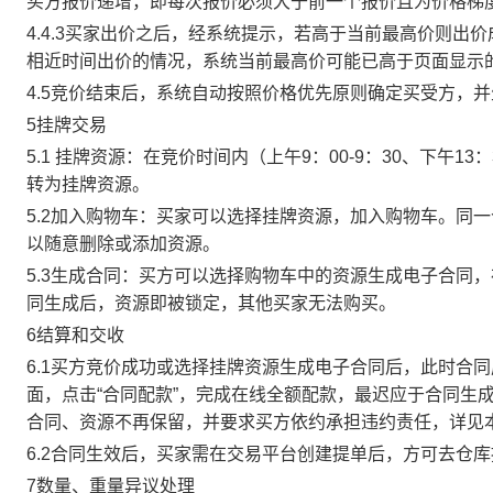
买方报价递增，即每次报价必须大于前一个报价且为价格梯
4.4.3买家出价之后，经系统提示，若高于当前最高价则
相近时间出价的情况，系统当前最高价可能已高于页面显示
4.5竞价结束后，系统自动按照价格优先原则确定买受方，
5挂牌交易
5.1 挂牌资源：在竞价时间内（上午9：00-9：30、下午1
转为挂牌资源。
5.2加入购物车：买家可以选择挂牌资源，加入购物车。同
以随意删除或添加资源。
5.3生成合同：买方可以选择购物车中的资源生成电子合同
同生成后，资源即被锁定，其他买家无法购买。
6结算和交收
6.1买方竞价成功或选择挂牌资源生成电子合同后，此时合同
面，点击“合同配款”，完成在线全额配款，最迟应于合同生成当
合同、资源不再保留，并要求买方依约承担违约责任，详见
6.2合同生效后，买家需在交易平台创建提单后，方可去仓
7数量、重量异议处理