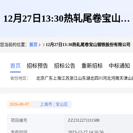
12月27日13:30热轧尾卷宝山钢
您当前的位置：
首页
12月27日13:30热轧尾卷宝山钢铁股份有限公司
铁股份有限公司
首页
招标预告
招标公告
重新招标
中标通知
省份地区：
北京
广东
上海
江苏
浙江
山东
湖北
四川
河北
河南
天津
山
2026-08-07
上海市
|
宝山区
项目编号
ZZ2312271111588
发布时间
2023-12-27 14:16:56