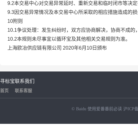
9.2本交易中心对交易异常延时、重新交易和临时闭市等决
9.3因交易异常情况及本交易中心所采取的相应措施造成的
10附则
10.1争议处理：发生纠纷时，双方应协商解决，协商不成
10.2本规则未尽事宜以循环宝及其他相关交易规则为准。
上海欧冶供应链有限公司 2020年6月10日颁布
寻标宝
联系我们
首页
联系客服
© Baidu
使用爱番番前必读
沪ICP备
NEW
HOT