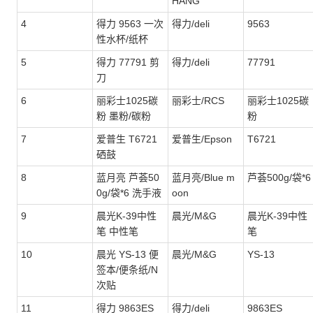
HANG
4
得力 9563 一次
得力/deli
9563
性水杯/纸杯
5
得力 77791 剪
得力/deli
77791
刀
6
丽彩士1025碳
丽彩士/RCS
丽彩士1025碳
粉 墨粉/碳粉
粉
7
爱普生 T6721
爱普生/Epson
T6721
硒鼓
8
蓝月亮 芦荟50
蓝月亮/Blue m
芦荟500g/袋*6
0g/袋*6 洗手液
oon
9
晨光K-39中性
晨光/M&G
晨光K-39中性
笔 中性笔
笔
10
晨光 YS-13 便
晨光/M&G
YS-13
签本/便条纸/N
次贴
11
得力 9863ES
得力/deli
9863ES