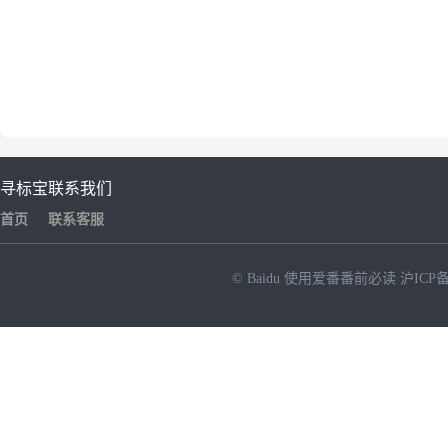
寻标宝
联系我们
首页
联系客服
© Baidu
使用爱番番前必读
沪ICP备
NEW
HOT