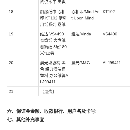
笔记本子 黑色
18
厨房纸巾 心相
心相印/Mind Ac
KT102
印 KT102 厨房
t Upon Mind
用纸系列 卷纸
19
维达 VS4490
维达/Vinda
VS4490
卷筒纸 大盘纸
卷筒纸 3层180
米*12卷
20
晨光垃圾桶 黑
晨光/M&G
ALJ99411
色 经典清洁桶
塑料 办公纸篓A
LJ99411
21
【运费】
六、保证金金额、收款银行、用户名及卡号:
七、其他补充事宜: