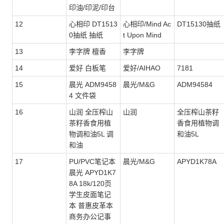
印油/印泥/印台
12
心相印 DT1513
心相印/Mind Ac
DT15130抽纸
0抽纸 抽纸
t Upon Mind
13
李字牌 檀香
李字牌
14
爱好 白板笔
爱好/AIHAO
7181
15
晨光 ADM9458
晨光/M&G
ADM94584
4 文件袋
16
山润 全压榨山
山润
全压榨山茶籽
茶籽香食用植
香食用植物调
物调和油5L 调
和油5L
和油
17
PU/PVC笔记本
晨光/M&G
APYD1K78A
晨光 APYD1K7
8A 18k/120页
学生皮面笔记
本 普惠皮革本
商务办公记事