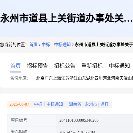
永州市道县上关街道办事处关于
您当前的位置：
首页
中标｜中标通知
永州市道县上关街道办事处关于
别针/回形针/大头针的网上超市
首页
招标预告
招标公告
重新招标
中标通知
省份地区：
北京
广东
上海
江苏
浙江
山东
湖北
四川
河北
河南
天津
山
采购项目成交公告
2026-08-07
中标｜中标通知
湖南省
|
永州市
|
道县
项目编号
2841101000005346285
发布时间
2023-09-12 10:22:04