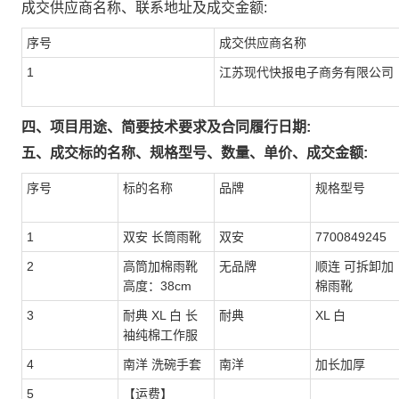
成交供应商名称、联系地址及成交金额:
序号
成交供应商名称
1
江苏现代快报电子商务有限公司
四、项目用途、简要技术要求及合同履行日期:
五、成交标的名称、规格型号、数量、单价、成交金额:
序号
标的名称
品牌
规格型号
1
双安 长筒雨靴
双安
7700849245
2
高筒加棉雨靴
无品牌
顺连 可拆卸加
高度：38cm
棉雨靴
3
耐典 XL 白 长
耐典
XL 白
袖纯棉工作服
4
南洋 洗碗手套
南洋
加长加厚
5
【运费】