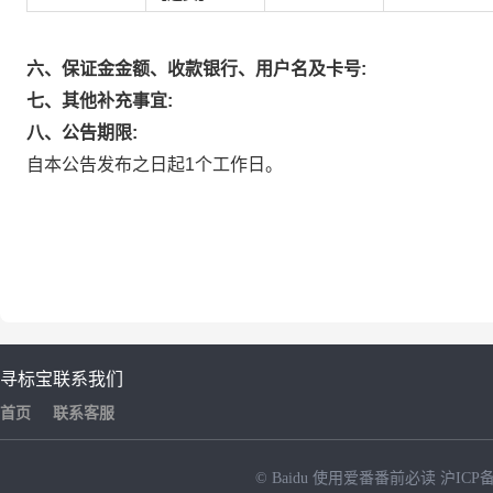
六、保证金金额、收款银行、用户名及卡号:
七、其他补充事宜:
八、公告期限:
自本公告发布之日起1个工作日。
寻标宝
联系我们
首页
联系客服
© Baidu
使用爱番番前必读
沪ICP备