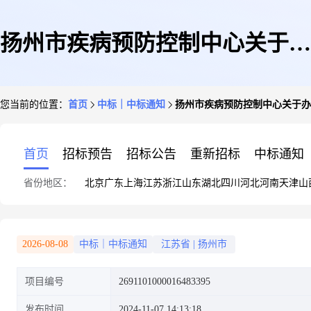
扬州市疾病预防控制中心关于办
您当前的位置：
首页
中标｜中标通知
扬州市疾病预防控制中心关于办
公线材的网上商城采购项目成交
首页
招标预告
招标公告
重新招标
中标通知
省份地区：
北京
广东
上海
江苏
浙江
山东
湖北
四川
河北
河南
天津
山
公告
2026-08-08
中标｜中标通知
江苏省
|
扬州市
项目编号
2691101000016483395
发布时间
2024-11-07 14:13:18