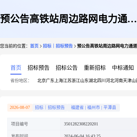
预公告高铁站周边路网电力通道
您当前的位置：
首页
招标｜招标预告
预公告高铁站周边路网电力通道
完善工程
首页
招标预告
招标公告
重新招标
中标通知
省份地区：
北京
广东
上海
江苏
浙江
山东
湖北
四川
河北
河南
天津
山
2026-08-07
招标｜招标预告
福建省
|
福州市
|
平潭县
项目编号
3501282308220201
发布时间
2024-06-04 16:43:25