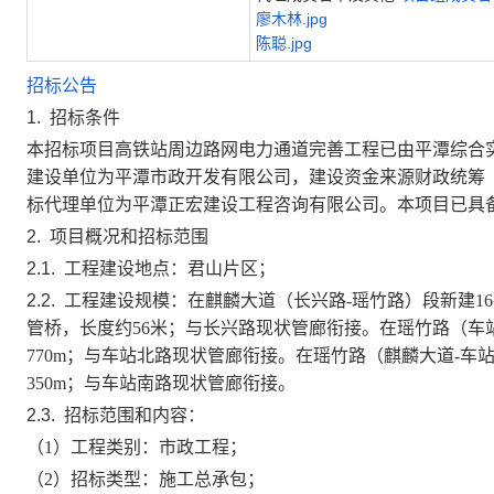
廖木林.jpg
陈聪.jpg
招标公告
1.
招标条件
本招标项目
高铁站周边路网电力通道完善工程
已由
平潭综合
建设单位为
平潭市政开发有限公司
，建设资金来源
财政统筹
标代理单位为
平潭正宏建设工程咨询有限公司
。本项目已具
2.
项目概况和招标范围
2.1.
工程建设地点：
君山片区
；
2.2.
工程建设规模：
在麒麟大道（长兴路
-瑶竹路）段新建16
管桥，长度约56米；与长兴路现状管廊衔接。在瑶竹路（车
770m；与车站北路现状管廊衔接。在瑶竹路（麒麟大道-车站南
350m；与车站南路现状管廊衔接。
2.3.
招标范围和内容：
（
1）工程类别：
市政工程
；
（
2）招标类型：
施工总承包
；