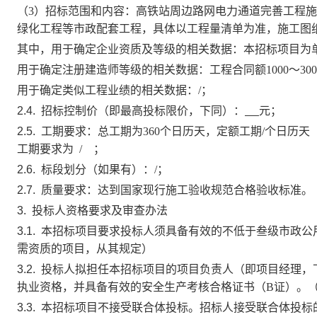
（
3）招标范围和内容：
高铁站周边路网电力通道完善工程
施
绿化工程等市政配套工程
，具体以工程量清单为准，施工图
其中，用于确定企业资质及等级的相关数据：
本招标项目为
用于确定注册建造师等级的相关数据：工程合同额
1000～3
用于确定类似工程业绩的相关数据：
/
；
2.4.
招标控制价（即最高投标限价，下同）：
元
；
2.5.
工期要求：总工期为
360
个日历天，定额工期
/
个日历天
工期要求为
/
；
2.6.
标段划分（如果有）：
/
；
2.7.
质量要求：
达到国家现行施工验收规范合格验收标准
。
3.
投标人资格要求及审查办法
3.1.
本招标项目要求投标人须具备有效的不低于
叁
级
市政公
需资质的项目，从其规定）
3.2.
投标人拟担任本招标项目的项目负责人（即项目经理，
执业资格，并具备有效的安全生产考核合格证书（
B证）。
3.3.
本招标项目
不接受
联合体投标。招标人接受联合体投标