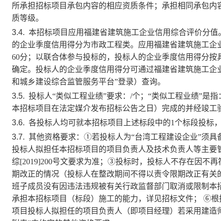
所承担招标项目承包内容的相应资质条件；承担相同承包内
质等级。
3.4.
本招标项目
应用
福建省建筑施工企业信用综合评价分值
的企业季度信用得分为
市政工程
类。应用福建省建筑施工企
60分；以联合体参与投标的，投标人的企业季度信用得分按
确定。投标人的企业季度信用得分可通过福建省建筑施工企
和城乡建设综合监管服务平台”登录）查询。
3.5.
投标人
“类似工程业绩”要求：
/
个；
“类似工程业绩”是
本招标项目在法定媒介发布招标公告之日）完成的并经竣工
3.6.
各投标人均可就本招标项目上述标段中的
1
个标段投标
3.7.
其他资格要求：
①若投标人为“台湾工程建设企业”须具
投标人拟担任本招标项目的项目负责人及技术负责人等主要
综[2019]200号文要求为准；③投标时，投标人不存在
期改正的情况（投标人在整改期间不得以责令限期改正有关
班子成员没有因违法违规被有关行政监督部门取消或限制本
承担本招标项目（标段）施工的能力，详见招标文件； ⑥根据“建
项目投标人拟担任的项目负责人（即项目经理）若采用建造师