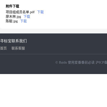
附件下载
项目组成员名单.pdf
下载
廖木林.jpg
下载
陈聪.jpg
下载
寻标宝
联系我们
首页
联系客服
© Baidu
使用爱番番前必读
沪ICP备
NEW
HOT