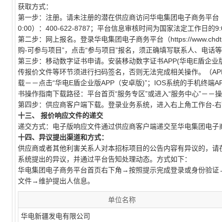
获取方式：
第一步：注册。请未注册的潜在供应商访问华电集团电子商务平台（https:
0:00）：400-622-8787；平台信息审核时间为国家法定工作日的9:00-1
第二步：网上报名。登录华电集团电子商务平台（https://www.ch
购-可参与项目”，点击“参与项目”报名，须正确填写联系人、电话
第三步：移动数字证书申请。安装移动数字证书APP(华电E盾企业
传报价文件等环节须进行扫码签名，否则无法完成相关操作。（APP
载－－点击“华电E盾企业版APP（安卓版)”；IOS系统的手机终端
书操作指南下载路径：平台首页“服务专区”或进入“服务中心”－－操
第四步：供应商客户端下载。登录业务系统，进入右上角工作台-
十三、 报价响应文件的递交
递交方式：电子版响应文件通过供应商客户端递交至华电集团电子商务平台（ht
十四、异议提出渠道和方式：
供应商或者其他利害关系人对本招标项目的公告内容有异议的，请
系统提出的异议，并通过平台告知处理动态。方式如下：
华电集团电子商务平台首页右下角→按照提示完成登录或身份验证
文件→维护提出人信息。
单位名称
华电新疆发电有限公司