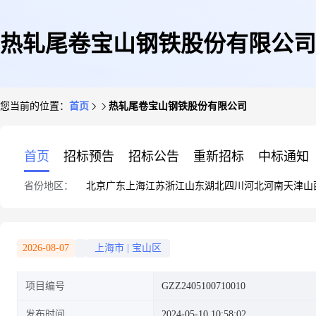
热轧尾卷宝山钢铁股份有限公司
您当前的位置：
首页
热轧尾卷宝山钢铁股份有限公司
首页
招标预告
招标公告
重新招标
中标通知
省份地区：
北京
广东
上海
江苏
浙江
山东
湖北
四川
河北
河南
天津
山
2026-08-07
上海市
|
宝山区
项目编号
GZZ2405100710010
发布时间
2024-05-10 10:58:02