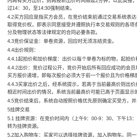
内再有买方出价，则再按新出价时间顺延2分钟，以此类推
过14：30，至14:30强制结束。
4.2买方回应是指买方会员，在竞价结束前通过交易系统表
取得竞价权，即表示同意接受并遵照执行本交易规则的各项
分及物理状态等法律规定的合同必要条款。
4.3竞价保证金：单卷资源，回应时无须冻结资金。
4.4出价规则：
4.4.1起拍价和加价梯度：出价以每个单卷为标的物，起拍
4.4.2出价：竞价过程公开，竞价开始后所有回应成功的
买方报价递增，即每次报价必须大于前一个报价且为价格梯
4.4.3买家出价之后，经系统提示，若高于当前最高价则
相近时间出价的情况，系统当前最高价可能已高于页面显示
4.5竞价结束后，系统自动按照价格优先原则确定买受方，
5挂牌交易
5.1 挂牌资源：在竞价时间内（上午9：00-9：30、下午1
转为挂牌资源。
5.2加入购物车：买家可以选择挂牌资源，加入购物车。同