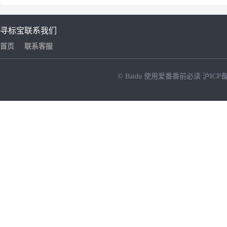
寻标宝
联系我们
首页
联系客服
© Baidu
使用爱番番前必读
沪ICP备
NEW
HOT
暂时没有搜索结果…