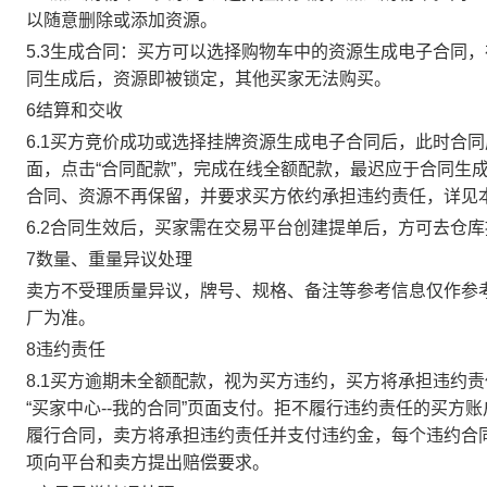
以随意删除或添加资源。
5.3生成合同：买方可以选择购物车中的资源生成电子合同
同生成后，资源即被锁定，其他买家无法购买。
6结算和交收
6.1买方竞价成功或选择挂牌资源生成电子合同后，此时合同
面，点击“合同配款”，完成在线全额配款，最迟应于合同生成当
合同、资源不再保留，并要求买方依约承担违约责任，详见
6.2合同生效后，买家需在交易平台创建提单后，方可去仓
7数量、重量异议处理
卖方不受理质量异议，牌号、规格、备注等参考信息仅作参
厂为准。
8违约责任
8.1买方逾期未全额配款，视为买方违约，买方将承担违约
“买家中心--我的合同”页面支付。拒不履行违约责任的买
履行合同，卖方将承担违约责任并支付违约金，每个违约合同
项向平台和卖方提出赔偿要求。