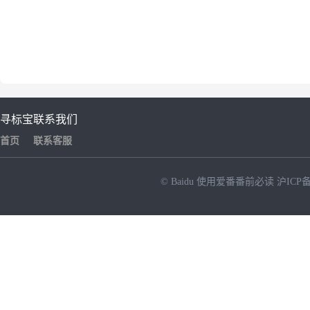
寻标宝
联系我们
首页
联系客服
© Baidu
使用爱番番前必读
沪ICP备
NEW
HOT