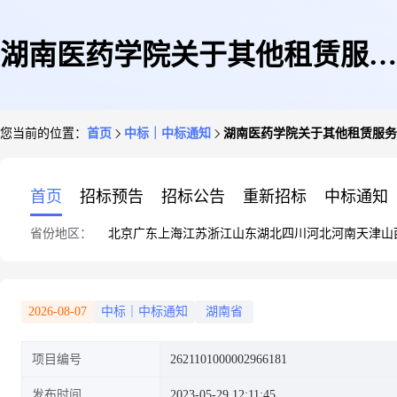
湖南医药学院关于其他租赁服务
您当前的位置：
首页
中标｜中标通知
湖南医药学院关于其他租赁服务
的网上超市采购项目成交公告
首页
招标预告
招标公告
重新招标
中标通知
省份地区：
北京
广东
上海
江苏
浙江
山东
湖北
四川
河北
河南
天津
山
2026-08-07
中标｜中标通知
湖南省
项目编号
2621101000002966181
发布时间
2023-05-29 12:11:45