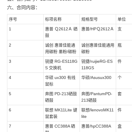
六、合同内容：
序号
标项名称
规格型号
单位
1
惠普 Ｑ2612Ａ 硒
惠普/HPＱ2612Ａ
支
鼓
2
诚创 惠普佳能通
诚创惠普佳能通用
瓶
用碳粉 墨粉/碳粉
碳粉
3
锐捷 RG-ES118G
锐捷/ruijieRG-ES
件
S 交换机
118GS
4
华硕 ux300 有线
华硕/Asusux300
个
鼠标
5
奔图 PD-213硒鼓
奔图/PantumPD-
套
硒鼓
213硒鼓
6
联想 MK11Lite 键
联想/lenovoMK11
件
鼠套装
lite
7
惠普 CC388A 硒
惠普/hpCC388A
盒