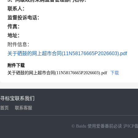
联系人：
监督投诉电话：
传真：
地址：
附件信息：
关于硒鼓的网上超市合同(11N58176665P2026603).pdf
附件下载
关于硒鼓的网上超市合同(11N58176665P2026603).pdf
下载
寻标宝
联系我们
首页
联系客服
© Baidu
使用爱番番前必读
沪ICP备