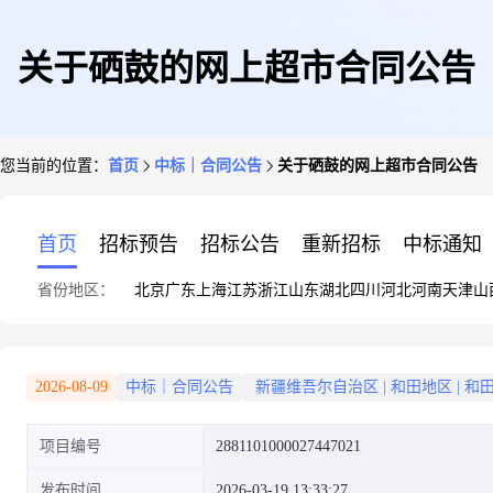
关于硒鼓的网上超市合同公告
您当前的位置：
首页
中标｜合同公告
关于硒鼓的网上超市合同公告
首页
招标预告
招标公告
重新招标
中标通知
省份地区：
北京
广东
上海
江苏
浙江
山东
湖北
四川
河北
河南
天津
山
2026-08-09
中标｜合同公告
新疆维吾尔自治区
|
和田地区
|
和
项目编号
2881101000027447021
发布时间
2026-03-19 13:33:27