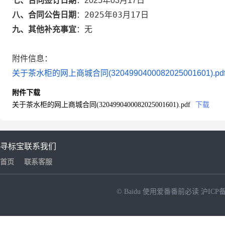
七、合同签订日期
：
2025年03月17日
2025年03月17日
八、合同公告日期
：
九、其他补充事宜
：
无
附件信息：
关于茶水柜的网上商城合同(3204990400082025001601).pd
附件下载
关于茶水柜的网上商城合同(3204990400082025001601).pdf
下载
寻标宝
联系我们
首页
联系客服
© Baidu
使用爱番番前必读
沪ICP备
NEW
HOT