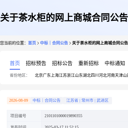
关于茶水柜的网上商城合同公告
您当前的位置：
首页
中标｜合同公告
关于茶水柜的网上商城合同公告
首页
招标预告
招标公告
重新招标
中标通知
省份地区：
北京
广东
上海
江苏
浙江
山东
湖北
四川
河北
河南
天津
山
2026-08-09
中标｜合同公告
江苏省
|
常州市
|
武进区
项目编号
2101101000019890355
发布时间
2025-03-17 11:52:15