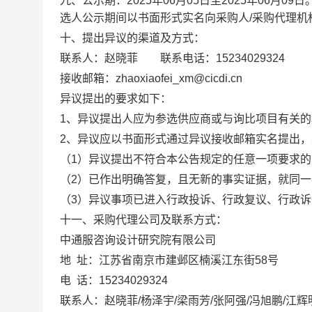
九、公示期：
2025
年
06
月
05
日至
2025
年
06
月
09
日
选人公示期间以书面形式实名向采购人
/
采购代理机
十、提出异议的渠道及方式：
联系人：赵晓菲
联系电话：
15234029324
接收邮箱：
zhaoxiaofei_xm@cicdi.cn
异议提出的要求如下：
1
、异议提出人应为参选供应商或与询比项目有关的
2
、异议应以书面形式通过异议接收邮箱实名提出，
（
1
）异议提出不符合本公告规定的任意一项要求的
（
2
）已作出明确答复，且无新的事实证据，就同一
（
3
）异议事项已进入行政投诉、行政复议、行政诉
十一、采购代理公司及联系方式：
中通服咨询设计研究院有限公司
地 址：江苏省南京市建邺区楠溪江东街
58
号
电
话：
15234029324
联系人：赵晓菲
/
杨泽宇
/
梁雨芳
/
张阿强
/
冯旭鹏
/
江辉