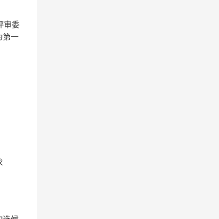
评审委
为第一
求