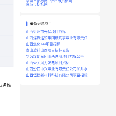
临汾市招标网
忻州市招标网
晋城市招标网
最新采购项目
山西忻州市光伏项目招标
山西煤炭运销集团簸箕掌煤业有限责任公
司井田地面三维地震勘探项目招标
山西焦化144项目招标
泰山玻纤山西项目招标公告
华为煤矿军团山西总部项目招标公告
山西壶关风力发电项目招标
山西汾西中兴煤业有限责任公司矿井水处
理站升级改造项目招标
山西恒镁新材料科技有限公司项目招标
业务维