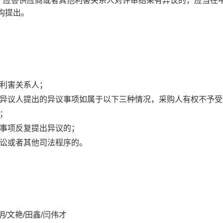
。应答供应商或者其他利害关系人对评审结果有异议的，应当在
构提出。
利害关系人；
异议人提出的异议事项如属于以下三种情况，采购人有权不予受
；
事项反复提出异议的；
讼或者其他司法程序的。
明
/
文艳
/
田鑫
/
闫伟才