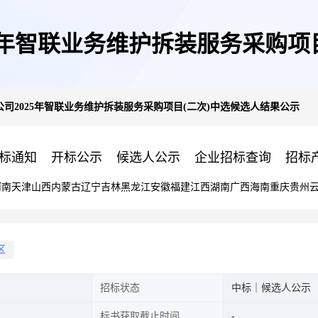
5年智联业务维护拆装服务采购项
司2025年智联业务维护拆装服务采购项目(二次)中选候选人结果公示
标通知
开标公示
候选人公示
企业招标查询
招标
河南
天津
山西
内蒙古
辽宁
吉林
黑龙江
安徽
福建
江西
湖南
广西
海南
重庆
贵州
区
招标状态
中标｜候选人公示
标书获取截止时间