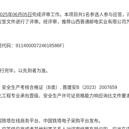
025
年
06
月
05
日
完成评审工作。
本项目共
1
名参选人参与应答，
应答文件进行了评审。
经评审，推荐山西晋通邮电实业有限公司
用代码：
91140000724618586F
）
行完毕，以先到者为准。
，安全生产考核合格证（
B
类）
,
晋建安
B
（
2023
）
2007659
化工程专业承包壹级、安全生产许可证资格能力响应询比文件要
国铁塔在线商务平台、中国铁塔电子采购平台发布。