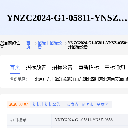
YNZC2024-G1-05811-YNSZ-
您当前的位
首
招标｜招标公
YNZC2024-G1-05811-
置：
页
告
开招标公告
0358:云南师范大学西南联合研
首页
招标预告
招标公告
重新招标
中标通知
省份地区：
北京
广东
上海
江苏
浙江
山东
湖北
四川
河北
河南
天津
山
究生院联大校区办学条件改造
2026-08-07
招标｜招标公告
云南省
|
昆明市
|
呈贡区
项目编号
YNZC2024-G1-05811-YNSZ-0358
——第三批学生公寓(学聚4、6