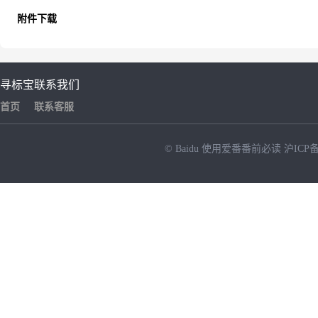
附件下载
寻标宝
联系我们
首页
联系客服
© Baidu
使用爱番番前必读
沪ICP备
NEW
HOT