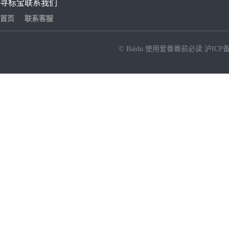
寻标宝
联系我们
首页
联系客服
© Baidu
使用爱番番前必读
沪ICP备
NEW
HOT
暂时没有搜索结果…