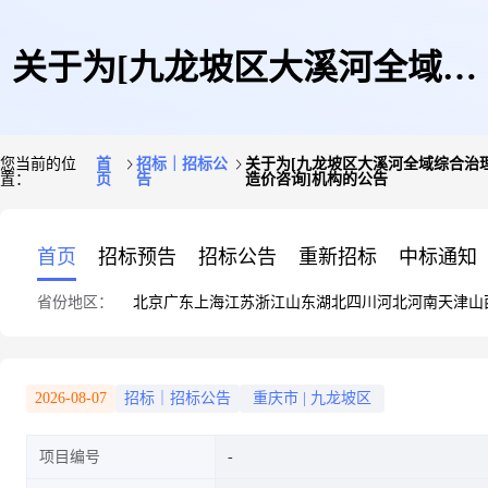
关于为[九龙坡区大溪河全域综
您当前的位
首
招标｜招标公
关于为[九龙坡区大溪河全域综合治
置：
页
告
造价咨询]机构的公告
合治理工程项目—碱胺家属区
首页
招标预告
招标公告
重新招标
中标通知
省份地区：
北京
广东
上海
江苏
浙江
山东
湖北
四川
河北
河南
天津
山
雨、污三级管网改造项目、九龙
2026-08-07
招标｜招标公告
重庆市
|
九龙坡区
项目编号
坡区兰美路秦安机电原址地块土