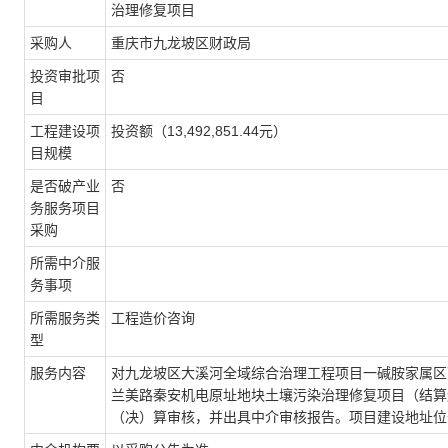
治理修复项目
采购人
重庆市九龙坡区财政局
投资审批项
否
目
工程建设项
投资额（13,492,851.44元）
目规模
是否破产业
否
务服务项目
采购
所需中介服
务事项
所需服务类
工程造价咨询
型
服务内容
对九龙坡区大溪河全域综合治理工程项目一碱胺家属区雨、
兰美路秦安机电原址地块土壤污染治理修复项目（结算送审金额
（决）算审核，并出具中介审核报告。项目建设地址位