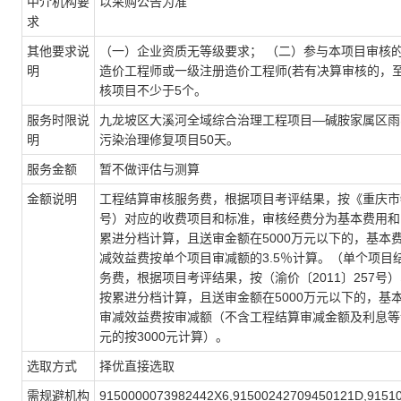
中介机构要
以采购公告为准
求
其他要求说
（一）企业资质无等级要求； （二）参与本项目审核
明
造价工程师或一级注册造价工程师(若有决算审核的，至
核项目不少于5个。
服务时限说
九龙坡区大溪河全域综合治理工程项目—碱胺家属区雨
明
污染治理修复项目50天。
服务金额
暂不做评估与测算
金额说明
工程结算审核服务费，根据项目考评结果，按《重庆市物
号）对应的收费项目和标准，审核经费分为基本费用和
累进分档计算，且送审金额在5000万元以下的，基本费
减效益费按单个项目审减额的3.5％计算。（单个项目结
务费，根据项目考评结果，按（渝价〔2011〕257
按累进分档计算，且送审金额在5000万元以下的，基本
审减效益费按审减额（不含工程结算审减金额及利息等计
元的按3000元计算）。
选取方式
择优直接选取
需规避机构
9150000073982442X6,91500242709450121D,91510