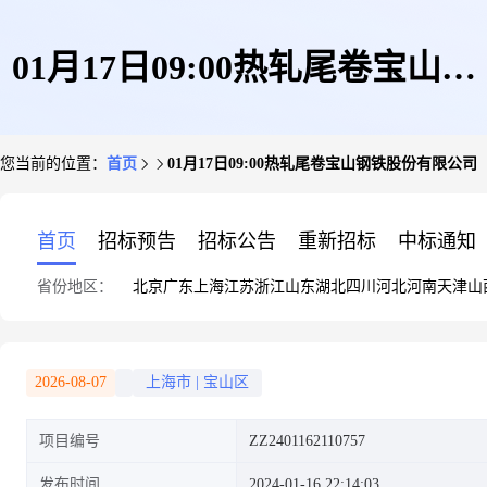
01月17日09:00热轧尾卷宝山钢
您当前的位置：
首页
01月17日09:00热轧尾卷宝山钢铁股份有限公司
铁股份有限公司
首页
招标预告
招标公告
重新招标
中标通知
省份地区：
北京
广东
上海
江苏
浙江
山东
湖北
四川
河北
河南
天津
山
2026-08-07
上海市
|
宝山区
项目编号
ZZ2401162110757
发布时间
2024-01-16 22:14:03