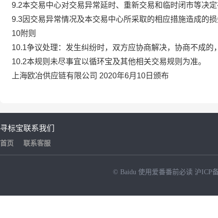
9.2本交易中心对交易异常延时、重新交易和临时闭市等决
9.3因交易异常情况及本交易中心所采取的相应措施造成的
10附则
10.1争议处理：发生纠纷时，双方应协商解决，协商不成
10.2本规则未尽事宜以循环宝及其他相关交易规则为准。
上海欧冶供应链有限公司 2020年6月10日颁布
寻标宝
联系我们
首页
联系客服
© Baidu
使用爱番番前必读
沪ICP备
NEW
HOT