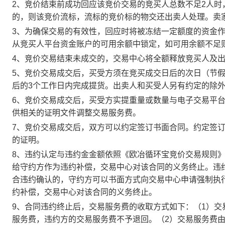
2、竞价结束前成功回应该竞价交易的竞买人总数不足2人
的，则该竞价流标，流标的竞价标的物交还出卖人处理。卖
3、为确保交易的有效性，回应时将被冻结一定额度的资金
从竞买人平台资金账户的可用余额中锁定，如可用余额不足
4、竞价交易结束未成交的，交易中心将全额释放竞买人及
5、竞价交易成交后，买受方须在竞买成交日后的次日（节假
后的3个工作日内完成提货。出卖人和买受人另有约定的除
6、竞价交易成交后，买受方实提重量或数量与电子交易平
供相关的证明文件调整交易服务费。
7、竞价交易成交后，双方可以约定签订书面合同。约定签
的证明。
8、违约认定与违约金金额依照《欧冶循环宝竞价交易规则
给守约方作为违约补偿，交易中心对该合同的义务终止。违
合违约确认的，守约方可以书面方式向交易中心申请强制执
约补偿，交易中心对该合同的义务终止。
9、合同违约终止后，交易服务费的收取方式如下：（1）
服务费，违约方的交易服务费不予退回。（2）交易服务费