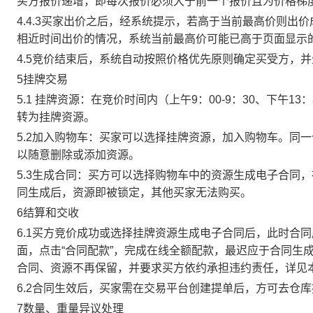
买方报价递增，即每次报价必须大于前一个报价且为价格梯
4.4.3买家出价之后，经系统提示，若高于当前最高价则
相近时间出价的情况，系统当前最高价可能已高于页面显示
4.5竞价结束后，系统自动按照价格优先原则确定买受方，
5挂牌交易
5.1 挂牌资源：在竞价时间内（上午9：00-9：30、下午1
转为挂牌资源。
5.2加入购物车：买家可以选择挂牌资源，加入购物车。同
以随意删除或添加资源。
5.3生成合同：买方可以选择购物车中的资源生成电子合同
同生成后，资源即被锁定，其他买家无法购买。
6结算和交收
6.1买方竞价成功或选择挂牌资源生成电子合同后，此时合同
面，点击“合同配款”，完成在线全额配款，最迟应于合同生成当
合同、资源不再保留，并要求买方依约承担违约责任，详见
6.2合同生效后，买家需在交易平台创建提单后，方可去仓
7数量、重量异议处理