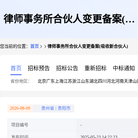
律师事务所合伙人变更备案(吸
您当前的位置：
首页
律师事务所合伙人变更备案(吸收新合伙人)
收新合伙人)
首页
招标预告
招标公告
重新招标
中标通知
省份地区：
北京
广东
上海
江苏
浙江
山东
湖北
四川
河北
河南
天津
山
2026-08-09
贵州省
|
贵阳市
项目编号
发布时间
2025-05-23 14:22:23