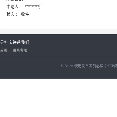
申请人 ： ********所
状态 ： 收件
寻标宝
联系我们
首页
联系客服
© Baidu
使用爱番番前必读
沪ICP备
NEW
HOT