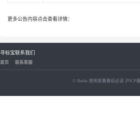
更多公告内容点击查看详情：
寻标宝
联系我们
首页
联系客服
© Baidu
使用爱番番前必读
沪ICP备
NEW
HOT