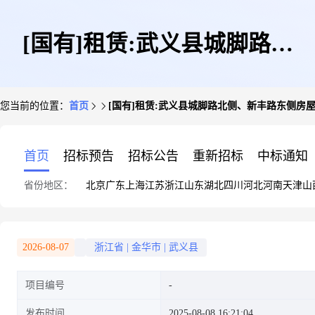
[国有]租赁:武义县城脚路北
您当前的位置：
首页
[国有]租赁:武义县城脚路北侧、新丰路东侧房屋
侧、新丰路东侧房屋第4层
首页
招标预告
招标公告
重新招标
中标通知
省份地区：
北京
广东
上海
江苏
浙江
山东
湖北
四川
河北
河南
天津
山
2026-08-07
浙江省
|
金华市
|
武义县
项目编号
发布时间
2025-08-08 16:21:04