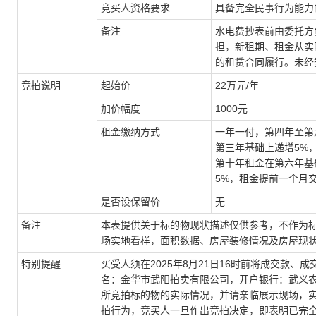
竞
买
人资格要求
具备完全民事行为能力
备注
水电费抄表前由
委托方
担，新租期、租金从实
的租赁合同履行。
未经
竞
拍
说明
起始价
22万
元
/年
加价幅度
1000
元
租金缴纳方式
一年一付
，
第四年至第
第三年基础上递增
5%
第十年租金在第六年基
5%，租金提前一个月
是否设保留价
无
备注
本表提供关于标的物现状描述仅供参考，不作为
场实地看样，面积数据、房屋装修情况及房屋现
特别提醒
买受
人须在
202
5
年
8
月
21
日
16时前
将
成交款、
成
名：金华市武阳拍卖有限公司，开户银行：武义
所竞
拍
标的物的实际情况，并请亲临展示现场，
拍
行为，竞
买
人一旦作出竞
拍
决定，即表明已完