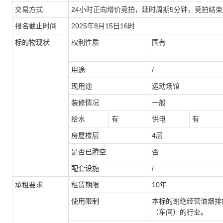
交易方式
2
4
小时正向增价竞
拍
，延时周期
5分钟，竞
拍
结束
报名截止时间
202
5
年
8
月
15
日
1
6
时
标的物现状
权利
性质
国有
用途
/
现用途
运动场馆
装修情况
一般
给水
有
供电
有
房屋楼层
4层
是否已腾空
否
配套设施
/
承租要求
租赁期限
10年
使用限制
本标的谢绝经营油烟排
（车间）的行业。