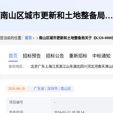
南山区城市更新和土地整备局关
您当前的位置：
首页
南山区城市更新和土地整备局关于《K320-00
于《K320-0008宗地收回土地整
首页
招标预告
招标公告
重新招标
中标通知
省份地区：
北京
广东
上海
江苏
浙江
山东
湖北
四川
河北
河南
天津
山
备项目实施方案》的公告
2026-08-10
广东省
|
深圳市
|
南山区
项目编号
发布时间
2024-01-12 18:38:14