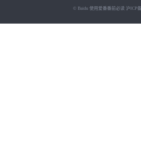
© Baidu
使用爱番番前必读
沪ICP备
NEW
HOT
暂时没有搜索结果…