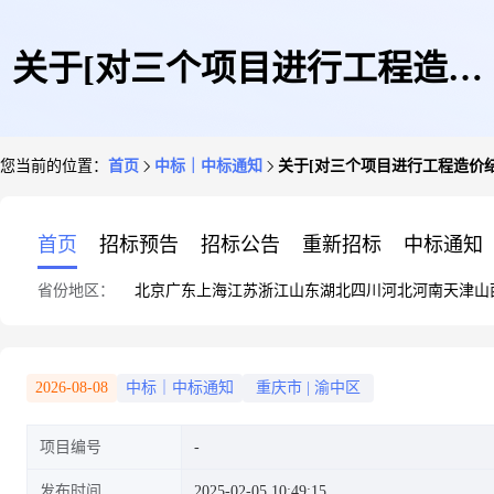
关于[对三个项目进行工程造价
您当前的位置：
首页
中标｜中标通知
关于[对三个项目进行工程造价结
结算审核(或复核)]中选结果的
首页
招标预告
招标公告
重新招标
中标通知
省份地区：
北京
广东
上海
江苏
浙江
山东
湖北
四川
河北
河南
天津
山
公告
2026-08-08
中标｜中标通知
重庆市
|
渝中区
项目编号
发布时间
2025-02-05 10:49:15