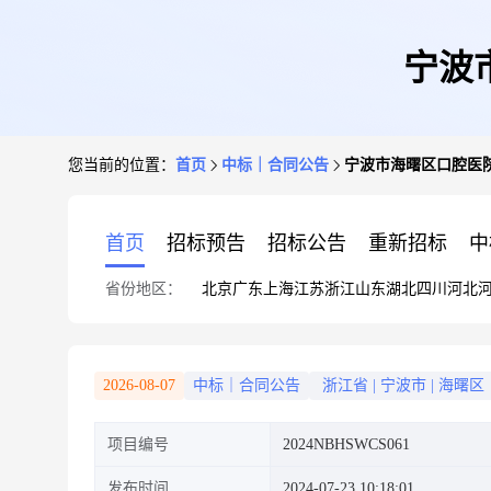
宁波
您当前的位置：
首页
中标｜合同公告
宁波市海曙区口腔医
首页
招标预告
招标公告
重新招标
中
省份地区：
北京
广东
上海
江苏
浙江
山东
湖北
四川
河北
2026-08-07
中标｜合同公告
浙江省
|
宁波市
|
海曙区
项目编号
2024NBHSWCS061
发布时间
2024-07-23 10:18:01