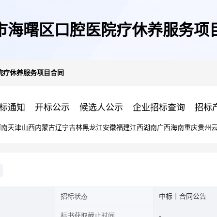
市海曙区口腔医院疗休养服务项
院疗休养服务项目合同
标通知
开标公示
候选人公示
企业招标查询
招标
河南
天津
山西
内蒙古
辽宁
吉林
黑龙江
安徽
福建
江西
湖南
广西
海南
重庆
贵州
招标状态
中标｜合同公告
标书获取截止时间