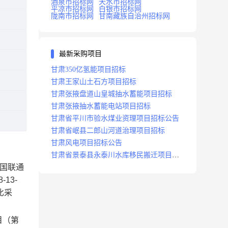
酒泉市招标网
天水市招标网
平凉市招标网
白银市招标网
陇南市招标网
甘南藏族自治州招标网
最新采购项目
甘肃350亿氢能项目招标
甘肃王家山土石方项目招标
甘肃张掖盘道山皇城抽水蓄能项目招标
甘肃张掖抽水蓄能电站项目招标
甘肃省平川市验水煤业资理项目招标公告
甘肃省岷县二郎山河道治理项目招标
甘肃风电项目招标公告
甘肃省景泰县永泰川水库移民搬迁项目招
中国联通
标
8-13-
比采
目（第