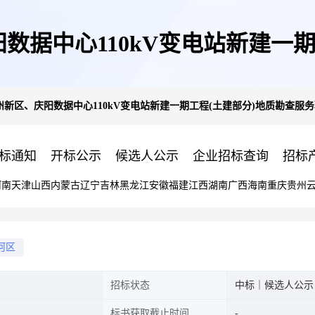
阳数据中心110kV变电站新建一
兰州新区、庆阳数据中心110kV变电站新建一期工程(土建部分)地质勘查服
目(第二次)中选候选人公示
标通知
开标公示
候选人公示
企业招标查询
招标
河南
天津
山西
内蒙古
辽宁
吉林
黑龙江
安徽
福建
江西
湖南
广西
海南
重庆
贵州
河区
招标状态
中标｜候选人公示
标书获取截止时间