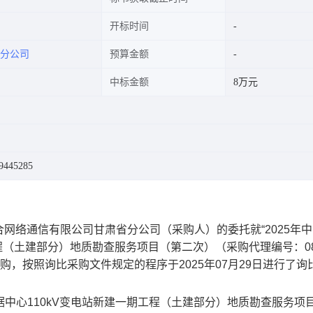
开标时间
分公司
预算金额
中标金额
8万元
445285
合网络通信有限公司甘肃省分公司
（采购人）的委托就“
2025年
工程（土建部分）地质勘查服务项目（第二次）
（采购代理编号：
0
采购
，
按照询比采购文件规定的程序于
2025
年
07
月
29
日进行了询
据中心110kV变电站新建一期工程（土建部分）地质勘查服务项