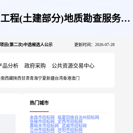
期工程(土建部分)地质勘查服务项
务项目(第二次)中选候选人公示
更新时间：2026-07-28
产品分析
政府采购
公共资源交易中心
云南
西藏
陕西
甘肃
青海
宁夏
新疆
台湾
香港
澳门
热门城市
金昌市招标网
临夏回族自治州招标网
张掖市招标网
定西市招标网
嘉峪关市招标网
武威市招标网
兰州市招标网
庆阳市招标网