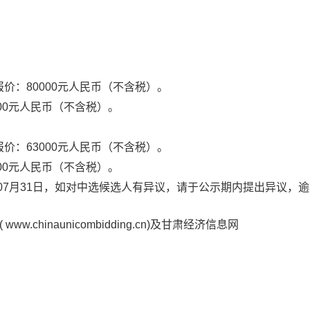
报价：
80000
元
人民币
（不含税）
。
00
元
人民币
（不含税）
。
报价：
63000
元
人民币
（不含税）
。
00
元
人民币
（不含税）
。
0
7
月
31
日，如对中选候选人有异议，请于公示期内提出异议，逾
inaunicombidding.cn)
及
甘肃经济信息网